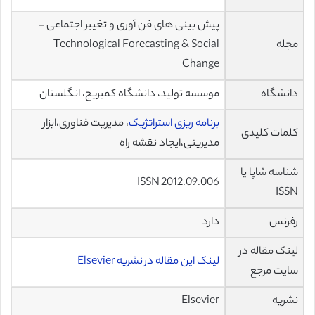
پیش بینی های فن آوری و تغییر اجتماعی –
مجله
Technological Forecasting & Social
Change
دانشگاه
موسسه تولید، دانشگاه کمبریج، انگلستان
برنامه ریزی استراتژیک
، مدیریت فناوری،ابزار
کلمات کلیدی
مدیریتی،ایجاد نقشه راه
شناسه شاپا یا
ISSN 2012.09.006
ISSN
رفرنس
دارد
لینک مقاله در
لینک این مقاله در نشریه Elsevier
سایت مرجع
نشریه
Elsevier