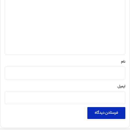
ی
د
گ
ا
ه
*
نام
ایمیل