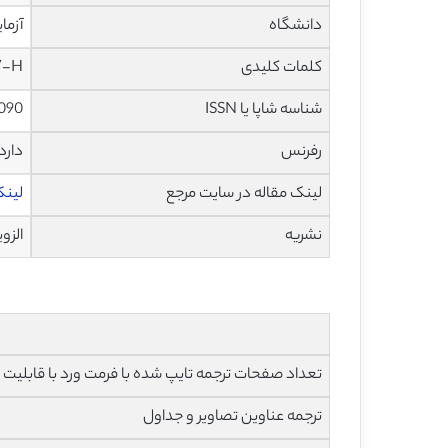
دانشگاه
آزما
کلمات کلیدی
V-H، فیلم نازک همبافته، غیر استوکیومتری، محلول جامد بینابی
شناسه شاپا یا ISSN
090
رفرنس
دارد
لینک مقاله در سایت مرجع
لینک ا
نشریه
الزویر – 
تعداد صفحات ترجمه تایپ شده با فرمت ورد با قابلیت ویرایش و 
ترجمه عناوین تصاویر و جداول