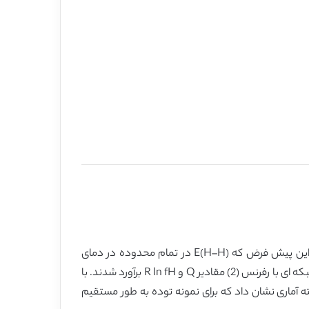
روابط تعادلی P-T-C برای لایه های نازک شبکه bcc وانادیوم (001) توسط اندرسون و همکارش به کمک ترمودینامیک آماری با این پیش فرض که E(H–H) در تمام محدوده در دمای
مشخص همگن است آنالیز شد. پیش فرض دیگر، خطی بودن روابط K در مقابل T برای محدوده ترکیبات غیر استوکیومتری درون شبکه ای با رفرنس (2) مقادیر Q و R ln fH برآورد شدند. با
ی MgO محدود شده است، چنین مدل توسعه یافته آماری نشان داد که برای نمونه توده به طور مستقیم