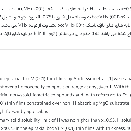
e epitaxial bcc V (001) thin films by Andersson et al. [1] were an
t over a homogeneity composition range at any given T. With this 
titial non-stoichiometric compounds and, with reference to Eq. 
001) thin films constrained over non-H absorbing MgO substrate, 
ghtforwardly applicable.
ary solid solubility limit of H was no higher than x=0.55, H solub
 xb0.75 in the epitaxial bcc VHx (001) thin films with thickness, 