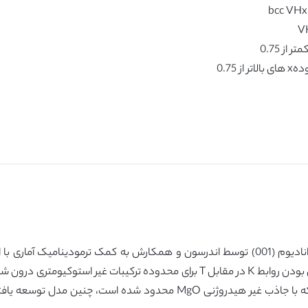
این حال برای لایه های های نازک شبکه bcc Hx (001) که با جاذب غیر هیدروژن