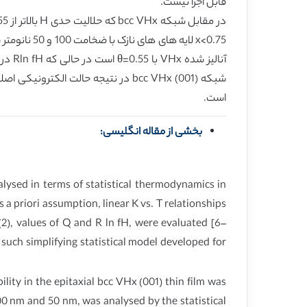
قابل اجرا نیست.
است.
بخشی از مقاله انگلیسی:
alysed in terms of statistical thermodynamics in
a priori assumption, linear K vs. T relationships
(2), values of Q and R ln fH, were evaluated [6–
such simplifying statistical model developed for
ility in the epitaxial bcc VHx (001) thin film was
100 nm and 50 nm, was analysed by the statistical