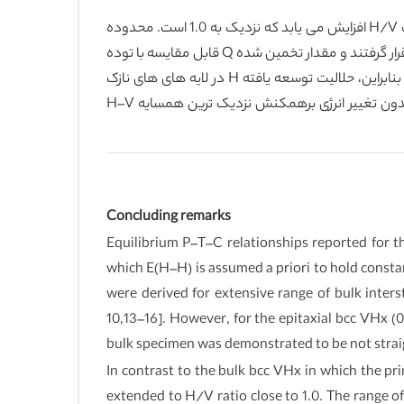
در مقابل شبکه bcc VHx که حلالیت حدی H بالاتر از x=0.55 نیست، حلالیت H در لایه های نازک شبکه bcc VHx (001) f به نسبت H/V افزایش می یابد که نزدیک به 1.0 است. محدوده
x<0.75 لایه های های نازک با ضخامت 100 و 50 نانومتر شبکه bcc VHx (001) به وسیله مدل آماری با θ=0.75 مورد تجزیه و تحلیل قرار گرفتند و مقدار تخمین شده Q قابل مقایسه با توده
آنالیز شده VHx با θ=0.55 است در حالی که Rln fH در لایه های های نازک شبکه bcc VHx(001) متفاوت از توده VHx می باشد. بنابراین، حلالیت توسعه یافته H در لایه های های نازک
شبکه bcc VHx (001) در نتیجه حالت الکترونیکی اصلاح شده می باشد که تا حدود زیادی متاثر از ترم R ln fH در لایه های نازک بدون تغییر انرژی برهمکنش نزدیک ترین همسایه H–V
Concluding remarks
Equilibrium P–T–C relationships reported for th
which E(H–H) is assumed a priori to hold constan
were derived for extensive range of bulk inters
10,13–16]. However, for the epitaxial bcc VHx (
bulk specimen was demonstrated to be not strai
In contrast to the bulk bcc VHx in which the prim
extended to H/V ratio close to 1.0. The range of