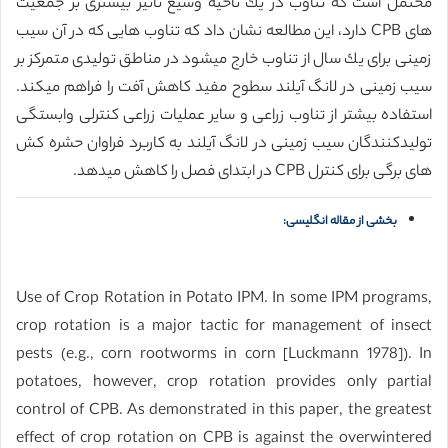
محتمل است كه تناوب در یك ناحیه وسیع تأثیر بیشتری بر جمعیت
های CPB دارد، این مطالعه نشان داد كه تناوب هایی كه در آن سیب
زمینی برای یك سال از تناوب خارج میشود در مناطق تولیدی متمركز بر
سیب زمینی در لانگ آیلند سطوح مفید كاهش آفت را فراهم میكند.
استفاده بیشتر از تناوب زراعی و سایر عملیات زراعی كنترلی وابستگی
تولیدكنندگان سیب زمینی در لانگ آیلند به كاربرد فراوان حشره كش
های برگی برای كنترل CPB در ابتدای فصل را كاهش میدهد.
بخشی از مقاله انگلیسی:
Use of Crop Rotation in Potato IPM. In some IPM programs,
crop rotation is a major tactic for management of insect
pests (e.g., corn rootworms in corn [Luckmann 1978]). In
potatoes, however, crop rotation provides only partial
control of CPB. As demonstrated in this paper, the greatest
effect of crop rotation on CPB is against the overwintered