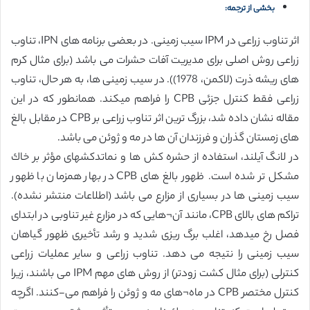
بخشی از ترجمه:
اثر تناوب زراعی در IPM سیب زمینی. در بعضی برنامه های IPN، تناوب
زراعی روش اصلی برای مدیریت آفات حشرات می باشد (برای مثال كرم
های ریشه ذرت (لاكمن، 1978)). در سیب زمینی ها، به هر حال، تناوب
زراعی فقط كنترل جزئی CPB را فراهم میكند. همانطور كه در این
مقاله نشان داده شد، بزرگ ترین اثر تناوب زراعی بر CPB در مقابل بالغ
های زمستان گذران و فرزندان آن ها در مه و ژوئن می باشد.
در لانگ آیلند، استفاده از حشره كش ها و نماتدكشهای مؤثر بر خاك
مشكل تر شده است. ظهور بالغ های CPB در بهار همزمان با ظهور
سیب زمینی ها در بسیاری از مزارع می باشد (اطلاعات منتشر نشده).
تراكم های بالای CPB، مانند آن¬هایی كه در مزارع غیر تناوبی در ابتدای
فصل رخ میدهد، اغلب برگ ریزی شدید و رشد تأخیری ظهور گیاهان
سیب زمینی را نتیجه می دهد. تناوب زراعی و سایر عملیات زراعی
كنترلی (برای مثال كشت زودتر) از روش های مهم IPM می باشند، زیرا
كنترل مختصر CPB در ماه¬های مه و ژوئن را فراهم می-كنند. اگرچه