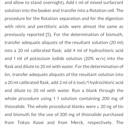
and allow to stand overnight). Add t ml of mixed surfacrant
solution into the beaker and transfer into a flotation cell. The
procedure for the flotation separation and for the digestion
with nitric and perchloric acids were almost the same as
previously reported [5]. For the determination of bismuth,
transfer adequate aliquots of the resultant solution (20 ml)
into a 20 ml calibrated flask, add 4 ml of hydrochloric acid
and 1 ml of potassium iodide solution (20% w/v) into the
flask and dilute to 20 ml with water. For the determination of
tin, transfer adequate aliquots of the resultant solution into
a 20 ml calibrated flask, add 2 ml of 6 tool/1 hydrochloric acid
and dilute to 20 ml with water. Run a blank through the
whole procedure using 1 1 solution containing 200 mg of
thionalide. The whole procedural blanks were < 20 ng of tin
and bismuth for the use of 200 mg of thionalide purchased
from Tokyo Kasei and from Merck, respectively. The