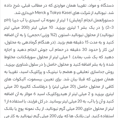
دستگاه و مواد، تقریبا همان مواردی که در مطالب قبلی، شرح داده
شد. تیونالید از شرکت های Tokyo Kasei و Merck خریداری شد.
دستورالعمل انجام آزمایش) 1 لیتر از نمونه آب اسیدی یا آب دریا (pH
2-3) را در یک بشر 1 لیتری بریزید. 10 میلی لیتر (200 میلی لیتر
تیونالید) از محلول تیونالید-استون (2% وزنی/حجمی) را به آن اضافه
کنید و به مدت 15 دقیقه هم بزنید. (در هنگام گرمادهی به محلول،
این کار را حدود 30 دقیقه در حمام آب جوش انجام دهید و اجازه
دهید که یک شب بماند). 1 میلی لیتر از محلول سورفکتانت مخلوط
شده را به بشر اضافه کنید و محلول حاصل را در سلول شناوری بریزید.
روش جداسازی تعلیقی و هضم با نیتریک و پرکلریک اسید، تقریبا به
همان صورتی که قبلا بیان شد. برای تعیین بیسموت، آلیکوات های
کافی از محلول حاصل (20 میلی لیتر) را درفلاسک کالیبره 20 میلی
لیتری بریزید و 2 میلی لیتر از هیدروکلریک اسید 6 مولار به آن اضافه
کنید و آن را با آب، به 20 میلی لیتر برسانید. در کل فرایند، با استفاده از 1
لیتر از محلول حاوی 200 میلی گرم تیونالید، از یک نمونه پوچ یا بلانک
استفاده کنید. این بلانک ها که برای 200 میلی گرم تیونالید به کار می