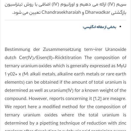
سریم (IV) ارائه می دهیم و اورانیوم (IV) اضافی با روش تیتراسیون
بازگشتی Dharwadkar و Chandrasekharaiah تعیین می شود.
بخشی از مقاله انگلیسی:
Bestimmung der Zusammensetzung tern~irer Uranoxide
dutch Cer(IV)/Eisen(II)-Riicktitration The composition of
ternary uranium oxides which is generally expressed as MyU
1 y02+ x (M: alkali metals, alkaline earth metals or rare earth
elements) can be obtained if the amount of total uranium is
determined as well as uranium(IV) for a known weight of the
compound. However, reports concerning it [1,2] are meagre.
We report here a modified method for the composition of
ternary uranium oxides where the total uranium is
determined by a pipetting technique of reduction with zinc