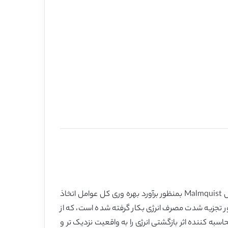
در این مقاله، ما اثر بازگشتی انرژی را اصلاح کرده و اثر بازگشتی انرژی چین را در طول دوره 1981-2009 برآورد می کنیم. روش شاخص Malmquist بمنظور برآورد بهره وری کل عوامل اتخاذ
 سهم پیشرفت تکنولوژیکی را در رشد اقتصادی، به دست می آوریم. علاوه بر این، روش LMDI به منظور تجزیه شدت مصرف انرژی بکار گرفته شده است، که از
به کننده اثر بازگشتی انرژی را به واقعیت نزدیک تر و