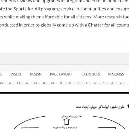
Continuous reviews and upgrades in programs need to be done to e
ote the Sports for All program/service in communities and ensure t
s while making them affordable for all citizens. More research foc
conducted in order to globally come up with a Charter for all countr