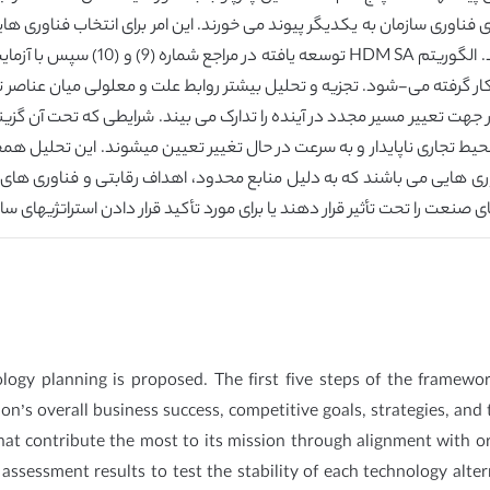
 فناوری سازمان به یکدیگر پیوند می خورند. این امر برای انتخاب فناوری های
مأموریت سازمان کمک می کنند، سازمان ر
 به کار گرفته می-شود. تجزیه و تحلیل بیشتر روابط علت و معلولی میان عنا
در جهت تعییر مسیر مجدد در آینده را تدارک می بیند. شرایطی که تحت آن گزی
حیط تجاری ناپایدار و به سرعت در حال تغییر تعیین میشوند. این تحلیل همچ
ذ فناوری هایی می باشند که به دلیل منابع محدود، اهداف رقابتی و فناوری ه
ت را تحت تأثیر قرار دهند یا برای مورد تأکید قرار دادن استراتژیهای سازما
ology planning is proposed. The first five steps of the framewor
’s overall business success, competitive goals, strategies, and 
hat contribute the most to its mission through alignment with 
e assessment results to test the stability of each technology alte