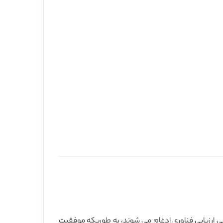
بی ارزیابی فناوری ادغام می شوند، به طوریکه موفقیت