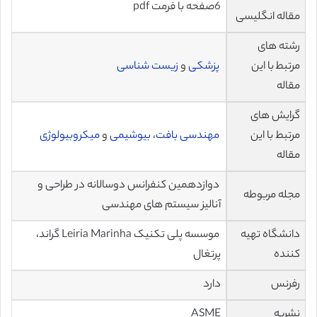
6صفحه با فرمت pdf
مقاله انگلیسی
رشته های
مرتبط با این
پزشکی
و
زیست شناسی
مقاله
گرایش های
مرتبط با این
مهندسی بافت
،
بیوشیمی
و
میکروبیولوژی
مقاله
دوازدهمین کنفرانس دوسالانه در طراحی و
مجله مربوطه
آنالیز سیستم های مهندسی
دانشگاه تهیه
موسسه پلی تکنیک Leiria Marinha گراند،
کننده
پرتغال
رفرنس
دارد
نشریه
ASME