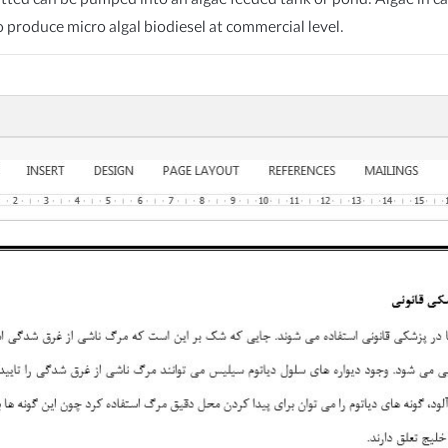
ted can be pumped into an algae feeded tank or pond. Algae in capt
to produce micro algal biodiesel at commercial level.