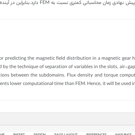
پیش بینی های FE نزدیکی بسیار دارند.مدل تحلیلی 
or predicting the magnetic field distribution in a magnetic gear
d by the technique of separation of variables in the slots, air-
tions between the subdomains. Flux density and torque computa
ents lower computational time than FEM. Hence, it will be used in 