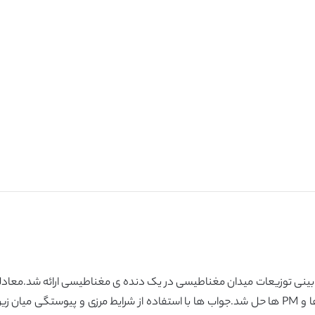
 بینی توزیعات میدان مغناطیسی در یک دنده ی مغناطیسی ارائه شد.معاد
جداسازی متغیر ها در زیر دامنه های شیار ها،air gap ها و PM ها حل شد.جواب ها با استفاده از شرا