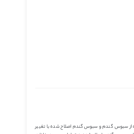
یزی برای حذف کروم از محلول آبی به کار رفت. در طول آزمایش میزان حذف Cr(VI) با استفاده از سبوس گندم و سبوس گندم اصلاح شده با تغییر