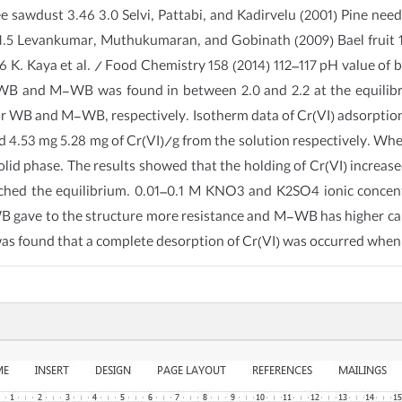
ee sawdust 3.46 3.0 Selvi, Pattabi, and Kadirvelu (2001) Pine ne
.5 Levankumar, Muthukumaran, and Gobinath (2009) Bael fruit
6 K. Kaya et al. / Food Chemistry 158 (2014) 112–117 pH value of b
WB and M-WB was found in between 2.0 and 2.2 at the equilib
for WB and M-WB, respectively. Isotherm data of Cr(VI) adsorpt
53 mg 5.28 mg of Cr(VI)/g from the solution respectively. When
solid phase. The results showed that the holding of Cr(VI) increas
ached the equilibrium. 0.01–0.1 M KNO3 and K2SO4 ionic concent
B gave to the structure more resistance and M-WB has higher c
t was found that a complete desorption of Cr(VI) was occurred when