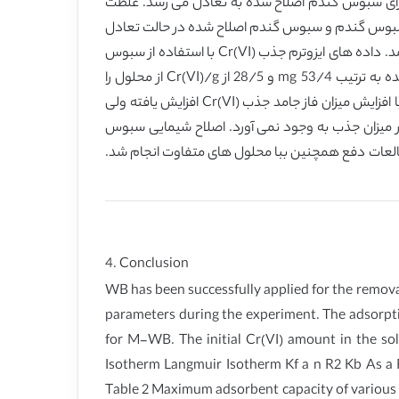
شد. میزان حذف کروم به زمان تماس بستگی داشته و در 180 دقیقه برای سبوس گندم و 200 دقیقه برای سبوس گندم اصلاح شده به تعادل می رسد. غلظت
ر توده محلول ظرفیت جذب را تحت تأثیر قرار می دهد. pH بهینه حذف Cr(VI) با استفاده از سبوس گندم و سبوس گندم اصلاح شده در حالت تعادل
به ترتیب 0/2 و 2/2 بدست آمد. حداکثر درصد حذف Cr(VI) 0/51% و 90% برای سبوس گندم و سبوس گندم اصلاح شده بدست آمد. داده های ایزوترم جذب Cr(VI) با استفاده از سبوس
گندم و سبوس گندم اصلاح شده با مدل های ایزوترم لانگمویر و فروندلیچ بررسی شدند. سبوس گندم و سبوس گندم اصلاح شده به ترتیب mg 53/4 و 28/5 از Cr(VI)/g از محلول را
حذف کردند. وقتی که میزان جاذب در فاز محلول افزایش یابد، حفظ Cr(VI) در فاز جامد جاذب افزایش می یابد. نتایج نشان داد که با افزایش میزان فاز جامد جذب Cr(VI) افزایش یافته ولی
ی رسد. 01/0-1/0 مولار غلظت آنیونی KNO3 و K2SO4 در محلول تغییری در میزان جذب به وجود نمی آورد. اصلاح شیمایی سبوس
العات دفع همچنین ببا محلول های متفاوت انجام شد.
4. Conclusion
WB has been successfully applied for the remov
parameters during the experiment. The adsorpti
for M-WB. The initial Cr(VI) amount in the s
Isotherm Langmuir Isotherm Kf a n R2 Kb As a 
Table 2 Maximum adsorbent capacity of various