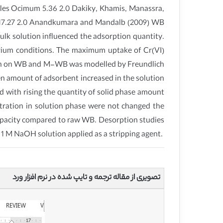
edles Ocimum 5.36 2.0 Dakiky, Khamis, Manassra,
 17.27 2.0 Anandkumara and Mandalb (2009) WB
ulk solution influenced the adsorption quantity.
rium conditions. The maximum uptake of Cr(VI)
ion on WB and M-WB was modelled by Freundlich
 amount of adsorbent increased in the solution
ed with rising the quantity of solid phase amount
ration in solution phase were not changed the
apacity compared to raw WB. Desorption studies
 1 M NaOH solution applied as a stripping agent.
تصویری از مقاله ترجمه و تایپ شده در نرم افزار ورد