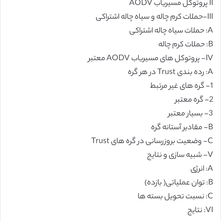
II پروتوکل مسیریاب AODV
III-حملات کرم چاله و سیاه چاله اشتراکی
A: حملات سیاه چاله اشتراکی
B: حملات کرم چاله
IV- پروتوکل های مسیریاب AODV معتبر
A: رده بندی Trust در هر گره
1- گره های غیر مرتبط
2- گره معتبر
3- بسیار معتبر
B- مقادیر آستانه گره
C- وضعیت بروزرسانی در گره های Trust
V- شبیه سازی و نتایج
A: انرژی
B: توان عملیاتی( بازده)
C: نسبت تحویل بسته ها
VI: نتایج