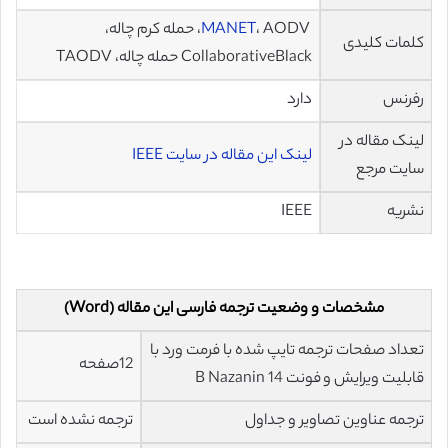
MANET
، AODV، حمله کرم چاله،
کلمات کلیدی
CollaborativeBlack حمله چاله، TAODV
رفرنس
دارد
لینک مقاله در
لینک این مقاله در سایت IEEE
سایت مرجع
نشریه
IEEE
مشخصات و وضعیت ترجمه فارسی این مقاله (Word)
تعداد صفحات ترجمه تایپ شده با فرمت ورد با
12صفحه
قابلیت ویرایش و فونت 14 B Nazanin
ترجمه عناوین تصاویر و جداول
ترجمه نشده است