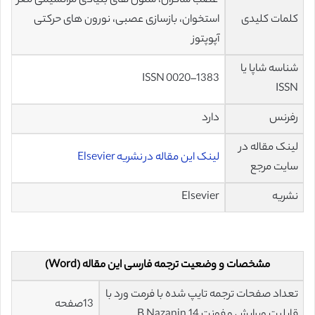
عصب ساکرال، سلول های بنیادی مزانشیمی مغز
کلمات کلیدی
استخوان، بازسازی عصبی، نورون های حرکتی
آپوپتوز
شناسه شاپا یا
ISSN 0020–1383
ISSN
رفرنس
دارد
لینک مقاله در
لینک این مقاله در نشریه Elsevier
سایت مرجع
نشریه
Elsevier
مشخصات و وضعیت ترجمه فارسی این مقاله (Word)
تعداد صفحات ترجمه تایپ شده با فرمت ورد با
13صفحه
قابلیت ویرایش و فونت 14 B Nazanin