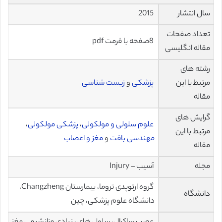
سال انتشار
2015
تعداد صفحات
8صفحه با فرمت pdf
مقاله انگلیسی
رشته های
مرتبط با این
پزشکی
و
زیست شناسی
مقاله
گرایش های
علوم سلولی و مولکولی
،
پزشکی مولکولی
،
مرتبط با این
مهندسی بافت
و
مغز و اعصاب
مقاله
مجله
آسیب – Injury
گروه ارتوپدی تروما، بیمارستان Changzheng،
دانشگاه
دانشگاه علوم پزشکی، چین