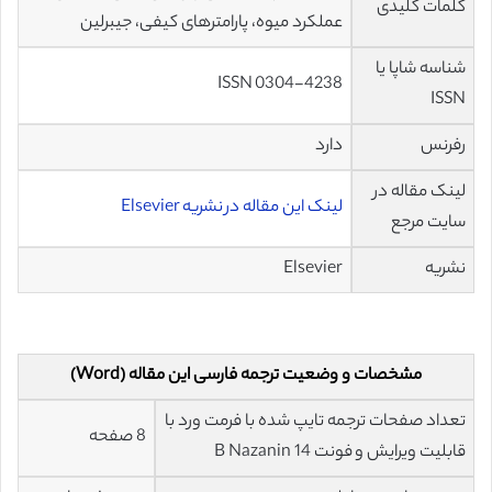
کلمات کلیدی
عملکرد میوه، پارامترهای کیفی، جیبرلین
شناسه شاپا یا
ISSN 0304-4238
ISSN
رفرنس
دارد
لینک مقاله در
لینک این مقاله در نشریه Elsevier
سایت مرجع
نشریه
Elsevier
مشخصات و وضعیت ترجمه فارسی این مقاله (Word)
تعداد صفحات ترجمه تایپ شده با فرمت ورد با
8 صفحه
قابلیت ویرایش و فونت 14 B Nazanin