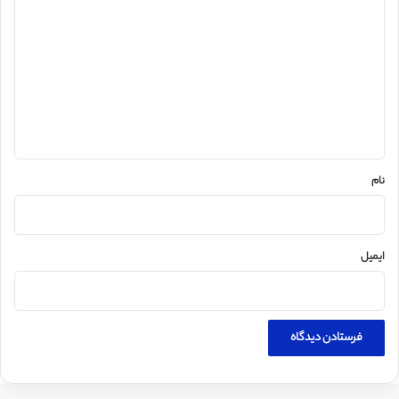
ی
د
گ
ا
ه
*
نام
ایمیل