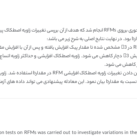
در این مقاله، یک سری از آزمایشات واقعی فشاری سه محوری برروی RFMs انجام شد که هدف از 
د:
شاخص اتساع نسبی تجدید نظر شده همراه با شیب آن نسبت به مقدارb بیان نمود. این معادله پ
ion tests on RFMs was carried out to investigate variations in the p