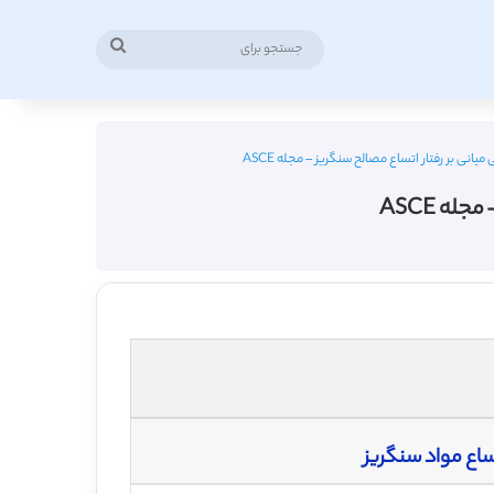
جستجو
برای
یانی بر رفتار اتساع مصالح سنگریز – مجله ASCE
ه ASCE
ساع مواد سنگریز