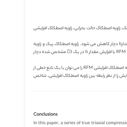
آن بررسی تغییرات زاویه اصطکاک پیک، زاویه اصطکاک حالت بحرانی، زاویه اصطکاک افزایشی
1.زاویه اصطکاک پیک و زاویه اصطکاک حالت بحرانی RFM در 3 مشخص شده تا مقدار پیک افزایش یافته و پس از آن با افزایش مقدارb دچار کاهش می شود. زاویه اصطکاک پیک و زاویه
اصطکاک حالت بحرانی RFM در یک مقدارb خاص با افزایش 3 دچار کاهش می شود. زاویه اصطکاک افزایشی و حداکثر زاویه اتساع RFM با افزایش مقدار b در یک 3 مشخص شده دچار
2. از شاخص اتساع نسبی تجدید نظرشده به منظور نشان دادن تغییرات زاویه اصطکاک افزایشی RFM در مقدارb استفاده شد. زاویه اصطکاک افزایشی RFM را می توان با یک تابع خطی از
یشنهادی می تواند داده های آزمایش را از نظر رابطه بین زاویه اصطکاک افزایشی، شاخص
Conclusions
In this paper, a series of true triaxial compress