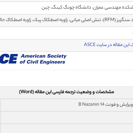
کده مهندسی عمران، دانشگاه چونگ کینگ، چین
یانی، زاویه اصطکاک پیک، زاویه اصطکاک حالت بحرانی، زاویه اتساع، شاخص اتساع نسبی
این مقاله در سایت ASCE
مشخصات و وضعیت ترجمه فارسی این مقاله (Word)
فونت 14 B Nazanin