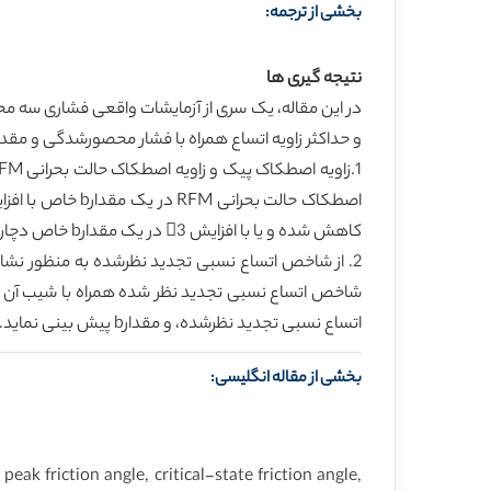
بخشی از ترجمه:
نتیجه گیری ها
و حداکثر زاویه اتساع همراه با فشار محصورشدگی و مقدارb بود. در نهایت نتایج اصلی به شرح زیر می باش
کاهش شده و یا با افزایش 3 در یک مقدارb خاص دچار کاهش می شود.
اتساع نسبی تجدید نظرشده، و مقدارb پیش بینی نماید.
بخشی از مقاله انگلیسی:
eak friction angle, critical-state friction angle,