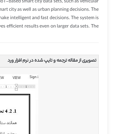
oT-based smart city data sets, such as vehicular
art city as well as urban planning decisions. The
make intelligent and fast decisions. The system is
s efficient results even on larger data sets. The
تصویری از مقاله ترجمه و تایپ شده در نرم افزار ورد