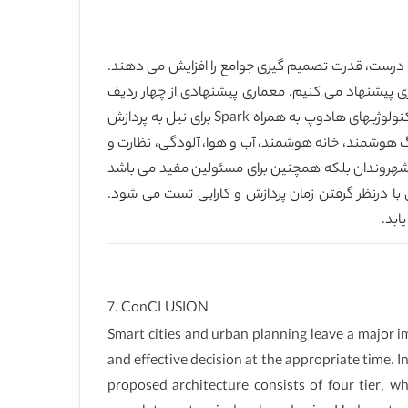
ن درست، قدرت تصمیم گیری جوامع را افزایش می دهند.
رای شهرهای هوشمند و برنامه ریزی شهری پیشنهاد می کنیم. معماری پیشنهادی از چهار ردیف
تشکیل می شود که دارای تابعیت های جمع آوری، یکپارچه سازی، ارتباط، پردازش و تفسیر می باشند. سیستم کامل با استفاده از تکنولوژیهای هادوپ به همراه Spark برای نیل به پردازش
مجموعه داده های شبکه خودرویی، پارکینگ هوشمند، خانه هوشمند، آب و هوا، آلودگی، نظارت و
 شهروندان بلکه همچنین برای مسئولین مفید می باشد
 با درنظر گرفتن زمان پردازش و کارایی تست می شود.
ابد.
7. ConCLUSION
Smart cities and urban planning leave a major i
and effective decision at the appropriate time. 
proposed architecture consists of four tier, wh