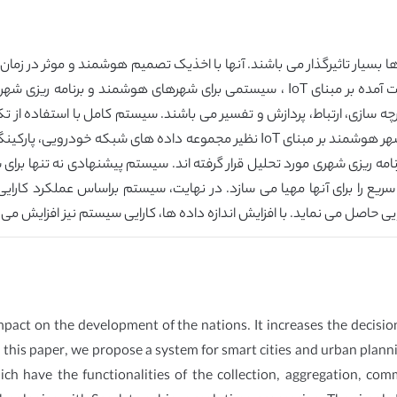
بسیار تاثیرگذار می باشند. آنها با اخذیک تصمیم هوشمند و موثر در زما
در این مقاله، با استفاده از تحلیل داده های بزرگ بدست آمده بر مبنای IoT ، سیستمی ب
بلادرنگ توسعه یافته است. مجموعه داده های ساده شهر هوشمند بر مبنای IoT نظیر 
ه ریزی شهری مورد تحلیل قرار گرفته اند. سیستم پیشنهادی نه تنها برای
ریع را برای آنها مهیا می سازد. در نهایت، سیستم براساس عملکرد کارایی
ی حاصل می نماید. با افزایش اندازه داده ها، کارایی سیستم نیز افزایش می ی
mpact on the development of the nations. It increases the decision
In this paper, we propose a system for smart cities and urban plann
ich have the functionalities of the collection, aggregation, co