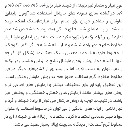
نوع فیلر و مقدار قیر بهینه، از درصد فیلر برابر 4٪، 5٪، 6٪، 7٪، 8٪ و
9٪ در آماده سازی نمونه های مارشال استفاده شد.آزمون پایداری
مارشال و مقادیر جریان برای تمام انواع فیلرها(سنگ آهک، براده
شیشه، و زباله های شیشه ای خانگی)محدودیت مشخص شده در
اداره کل بزرگراه ترکیه را برآورده کرده است. مقداری پایداری مارشال از
مخلوط های حاوی براده شیشه و فیلر زباله شیشه خانگی کمی کوچکتر
از مخلوط حاوی فیلر مواد معدنی سنگ آهک بود (شکل 5). اگر چه
تنها با استفاده از روش آزمون مارشال نتایج و ارزیابی مناسبی در ترکیه
را نمی توان به دست آورد، اما در بسیاری از کشورهای دیگر طراحی
مخلوط مخلوط گرم آسفالت هنوز هم به روش مارشال متکی است.
این تحقیق پایه ای برای تحقیقات بیشتر و آزمایش های اضافی تر و
روش های بیشتر، مانند آزمایش های خمش، خستگی، و پوشش می
باشد. در نتیجه،با توجه به روش مارشال می توان از براده شیشه و گرد و
غبار ناشی از زباله های خانگی را می توان در مخلوط آسفالت به عنوان
مواد فیلر معدنی استفاده کرد. استفاده از زباله های شیشه ای در
مخلوط گرم آسفالت از دیدگاه مدیریت زباله بسیار مفید می باشد.