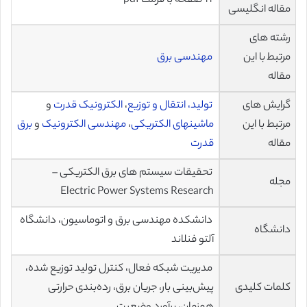
11 صفحه با فرمت pdf
مقاله انگلیسی
رشته های
مرتبط با این
مهندسی برق
مقاله
گرایش های
تولید، انتقال و توزیع
،
الکترونیک قدرت
و
مرتبط با این
ماشینهای الکتریکی
،
مهندسی الکترونیک
و
برق
مقاله
قدرت
تحقیقات سیستم های برق الکتریکی –
مجله
Electric Power Systems Research
دانشکده مهندسی برق و اتوماسیون، دانشگاه
دانشگاه
آلتو فنلاند
مدیریت شبکه فعال، کنترل تولید توزیع شده،
کلمات کلیدی
پیش‌بینی بار، جریان برق، رده‌بندی حرارتی