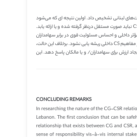
CG-، این مقاله به بررسی موضوع پرداخته و یک نوع ارتباط و وابستگی داخلی CG و CSR را در شرکت‌های لبنانی تشخیص داد. اولین نتیجه ای که می‌شود
گرفت این است که CG و CSR نباید به صورت مستقل درنظر گرفته شده و یا ادامه یابد. بدون توجه به نوع ارتباط که بین CG و CSR نباید صورت مستقل درنظر گرفته شده و یا ارائه یابد.
م‌های کنترل و مؤثر داخلی و احساس مسئولیت قوی در برابر سهامداران
داخلی نمی‌تواند CSR را ادامه دهد. ریسک کاربرد CSR که برای روابط عمومی ایجاد می‌شود زمانی ایجاد می‌شود که گرایش CSR در مفاهیم CS داخلی ریشه یابی نشود. برخلاف این حالت،
ن و ایجاد ارزش برای سهامداران/ و یا مالکان پاسخ دهد. این
CONCLUDING REMARKS
In researching the nature of the CG–CSR relatio
Lebanon. The first conclusion that can be safe
relationship that exists between CG and CSR, a
sense of responsibility vis-à-vis internal sta