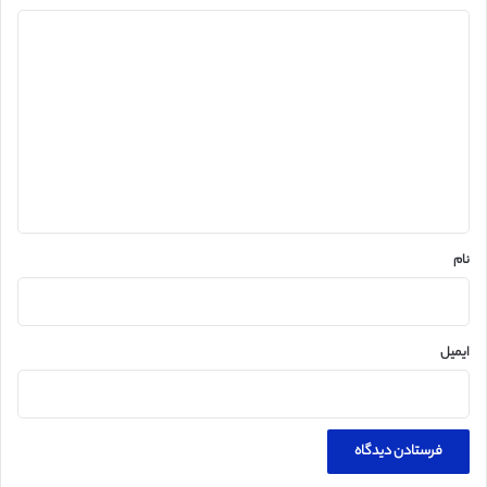
د
ی
د
گ
ا
ه
*
نام
ایمیل