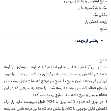
نتایج آزمایش و بحث و بررسی
ترک و بار گسیختگی
تکثیر ترک
رابطه خمش بار
نتایج
بخشی از ترجمه:
نتایج
یک ارزیابی آزمایشی به این منظور انجاتم گرفت تارفتار تیرهای بتن آرمه
با مقادیر کاهش پیوستگی مشابه در آرماتور تور کششی طولی را مورد
ارزیابی قرار دهد. این نتایج با نتایج تیر مرجع که تمام طول پیوند ، در
راستای فولاد کششی بود مقایسه شد . با توجه به نتایجی که در این
مقاله بررسی و شرح داده شد ، نتایج زیر بدست آمد:
1-در تیری که حدود 50% تیری با 24% طول ناپیوسته دارد بار ترک
کاهش قابل توجهی تا 50% را نشان داد که ما تیر مرجع قابل مقایسه