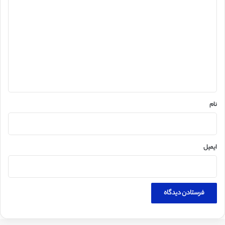
ی
د
گ
ا
ه
*
نام
ایمیل