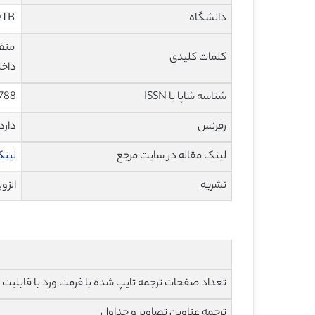
دانشگاه
OTB، موسسه تحقیق برای محیط ساخته شده، هلند
منفع
کلمات کلیدی
داخل
شناسه شاپا یا ISSN
788
رفرنس
دارد
لینک مقاله در سایت مرجع
لینک ا
نشریه
الزویر – 
تعداد صفحات ترجمه تایپ شده با فرمت ورد با قابلیت ویرایش و 
ترجمه عناوین تصاویر و جداول