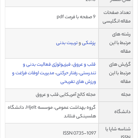
سال انتشار
2010
تعداد صفحات
9 صفحه با فرمت pdf
مقاله انگلیسی
رشته های
مرتبط با این
پزشکی
و
تربیت بدنی
مقاله
گرایش های
قلب و عروق
،
فیزیولوژی فعالیت بدنی و
مرتبط با این
تندرستی
،
رفتار حرکتی
،
مدیریت اوقات فراغت و
مقاله
ورزش های تفریحی
مجله
مجله کالج آمریکایی قلب و عروق
گروه بهداشت عمومی، موسسه Hjelt، دانشگاه
دانشگاه
هلسینکی فنلاند
شناسه شاپا یا
ISSN 0735-1097