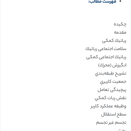
فهرست مطالب:
چکیده
مقدمه
رباتیك کمکی
سلامت اجتماعی رباتیك‌
رباتیك اجتماعی کمکی
انگیزش (محرك)
تشريح طبقه‌بندي
جمعیت کاربري
پیچیدگی تعامل
نقش ربات کمکي
وظیفه عملکرد کاربر
سطح استقلال
تجسم غیر تجسم