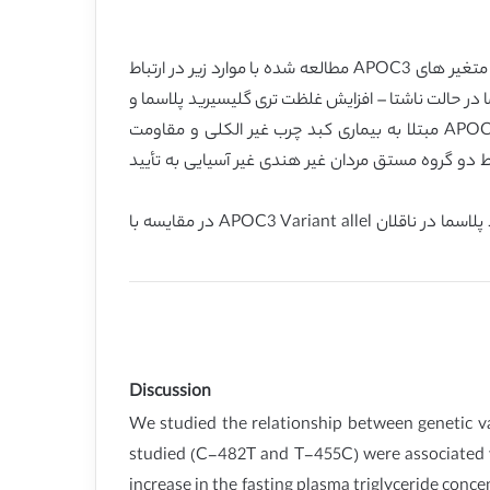
روابط بین متغیر های ژنتیکی در APOC3، خطر پذیری بیماری کبد چرب غیر الکلی و مقاومت انسولینی را مورد مطالعه قرار دادیم. متغیر های APOC3 مطالعه شده با موارد زیر در ارتباط
الت ناشتا، %60 افزایش در غلظت تری گلیسیرید پلاسما در حالت ناشتا – افزایش غلظت تری گلیسیرید پلاسما و
اسید چرب زتنیل استری با ضریب تقریبی 2 بعد از یک آزمایش مقاومت چربی دهانی. %38 مردان هندی آسیایی با متغیرهای APOC3 مبتلا به بیماری کبد چرب غیر الکلی و مقاومت
wild-t مبتلا به این بیماری نیستند. این ارتباط دو گروه مستق مردان غیر هندی غیر آسیایی به تأیید
ما همچنین غلظت تری گلیسسیرید پلاسما را بعد از یک تزریق IV لیپید اندازه گرفتیم و شاهد %46 کاهش پاکسازی تری گلیسیرید پلاسما در ناقلان APOC3 Variant allel در مقایسه با
Discussion
We studied the relationship between genetic va
studied (C-482T and T-455C) were associated w
increase in the fasting plasma triglyceride conce