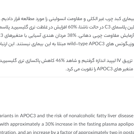
است : افزایش تقریبی 30 درصدی در غلظت آپولیپو پروتئین پلاسمای C3 در ح
انسولینی مشخص هستند در حالیکه هیچکدام از هموزیگوتس های ype APOC3
riants in APOC3 and the risk of nonalcoholic fatty liver diseas
ith approximately a 30% increase in the fasting plasma apolip
ntration, and an increase by a factor of approximately two in postp