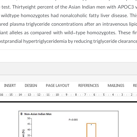
e test. Thirtyeight percent of the Asian Indian men with APOC3 v
wildtype homozygotes had nonalcoholic fatty liver disease. Thi
ed plasma triglyceride concentrations after an intravenous lipi
ariant alleles as compared with wild-type homozygotes. These 
stprandial hypertriglyceridemia by reducing triglyceride clearanc