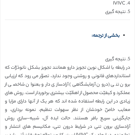
4. IVIVC
5. نتیجه گیری
بخشی از ترجمه:
5. نتیجه گیری
در رابطه با اشکال نوین تجویز دارو همانند تجویز بشکل نانوذرّات که
استانداردهای قانونی و روشنی وجود ندارد، تصوّر می رود که ارزیابی
برون تنی (درون آزمایشگاهی) آزادسازی دارو بعنوان شاخصی از
عملکرد و کیفیّت محصول از اهمّیّت بیشتری برخوردار است. روش های
زیادی در این رابطه استفاده شده اند که هر یک از آنها دارای مزایا و
معایب خاصّ خودشان از نظر سهولت تنظیم، نمونه برداری، و
جایگزینی سریع بافر هستند. حالت ایده آل، شبیه-سازیِ روش
آزادسازی برون تنی در شرایط درون تنی، مکانیسم های انتشار و