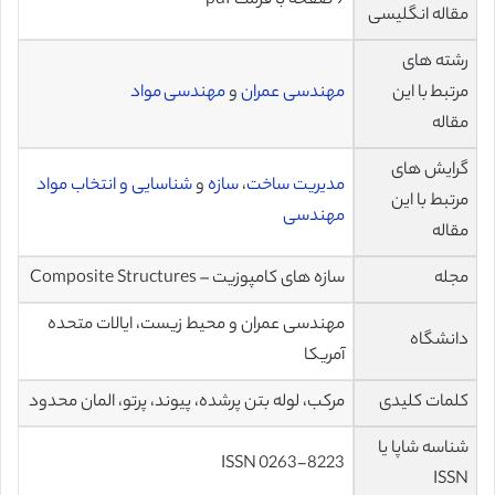
9 صفحه با فرمت pdf
مقاله انگلیسی
رشته های
مرتبط با این
مهندسی عمران
و
مهندسی مواد
مقاله
گرایش های
مدیریت ساخت
،
سازه
و
شناسایی و انتخاب مواد
مرتبط با این
مهندسی
مقاله
مجله
سازه های کامپوزیت – Composite Structures
مهندسی عمران و محیط زیست، ایالات متحده
دانشگاه
آمریکا
کلمات کلیدی
مرکب، لوله بتن پرشده، پیوند، پرتو، المان محدود
شناسه شاپا یا
ISSN 0263-8223
ISSN