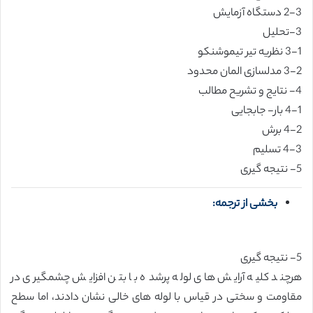
2-3 دستگاه آزمایش
3-تحلیل
3-1 نظریه تیر تیموشنکو
3-2 مدلسازی المان محدود
4- نتایج و تشریح مطالب
4-1 بار- جابجایی
4-2 برش
4-3 تسلیم
5- نتیجه گیری
بخشی از ترجمه:
5- نتیجه گیری
هرچند کلیه آرایش های لوله پرشده با بتن افزایش چشمگیری در
مقاومت و سختی در قیاس با لوله های خالی نشان دادند، اما سطح