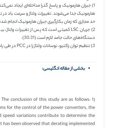
1) جبران هارمونیک و پاسخ گذرا مداخله‌ای ایجاد نمی‌ک
حد مجازی که زمان بکارگیری جبران هارمونیک انجام شده، به حفاظت از سیستم WECS 
2) جریان LSC کمیتی است که پس از تغییرات 
دستگاه‌های حالت جامد لازم است (30.31).
3) تنظیم توان راکتیو، نوسانات ولتاژ را در PCC در طی پاسخ‌های گذرای سرعت باد به حداقل می‌رساند: یک تنظیم کننده توان راکتیو به منظور انجام این عمل طراحی شده است.
بخشی از مقاله انگلیسی:
e conclusion of this study are as follows: 1)
ams for the control of the power converters, the
d speed variations contribute to determine the
 It has been observed that derating implemented