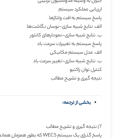
جبران به وسیله مدولاسیون ترکیبی
ارزیابی عملکرد سیستم
پاسخ سیستم به افت ولتاژها
الف. نتایج شبیه سازی-نوسان نگاشت‌ها
ب. نتایج شبیه سازی-نمودارهای کانتور
پاسخ سیستم به تغییرات سرعت باد
الف. مدل سیستم مکانیکی
ب. نتایج شبیه سازی-تغییر سرعت باد
کنترل توان راکتیو
نتیجه گیری و تشریح مطالب
بخشی از ترجمه:
7) نتیجه گیری و تشریح مطالب
پاسخ گذرای یک سیستم WECS که بطور همزمان همانند یک مولد برق و AF عمل می‌کند، در این شرح داده شد. نتیجه گیری این تحقیق به شرح زیر است: