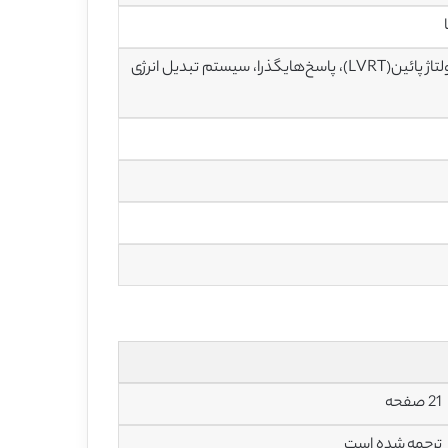
ژنراتور القایی دارای تغذیه دوبل (DFIG)، جبران هارمونیک، قابلیت گذر از خطای ولتاژ پائین(LVRT)، پاسخ‌هایگذرا، سیستم تبدیل انرژی
21 صفحه
ترجمه شده است