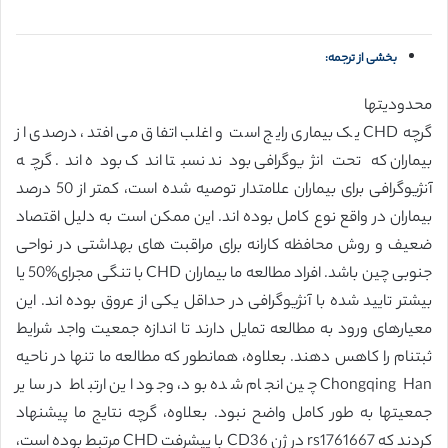
بخشی از ترجمه:
محدودیتها
گرچه CHD یک بیماری رایج است و اغلب اتفاق می افتد، درصدی از
بیماران که تحت انژیوگرافی بودند نسبتا اندک بوده اند. گرچه
آنژیوگرافی برای بیماران علامتدار توصیه شده است، کمتر از 50 درصد
بیماران در واقع نوع کامل بوده اند. این ممکن است به دلیل اقتصاد
ضعیف و روش محافظه کارانه برای مراقبت های بهداشتی در نواحی
جنوبی چین باشد. افراد مطالعه ما بیماران CHD با تنگی مجرای%50 یا
بیشتر تایید شده با آنژیوگرافی در حداقل یکی از عروق بوده اند. این
معیارهای ورود به مطالعه تمایل دارند تا اندازه جمعیت واجد شرایط
ثبتنام را کاهس دهند. بعلاوه، همانطور که مطالعه ما تنها در ناحیه
Chongqing Han چین انجام شده بود، وجود این ارتباط در سایر
جمعیتها به طور کامل واضح نبود. بعلاوه، گرچه نتایج ما پیشنهاد
کردند که rs1761667 در ژن CD36 با پیشرفت CHD مرتبط بوده است،