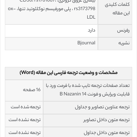
بیماری عروق کرونری، CD36، rs1761667،
کلمات کلیدی
rs3173798 ، پلی مورفیسم نوکلئوتید تنها، ox-
این مقاله
LDL
رفرنس
دارد
نشریه
Bjournal
مشخصات و وضعیت ترجمه فارسی این مقاله (Word)
تعداد صفحات ترجمه تایپ شده با فرمت ورد با
16 صفحه
قابلیت ویرایش و فونت 14 B Nazanin
ترجمه عناوین تصاویر و جداول
ترجمه شده است
ترجمه متون داخل تصاویر
ترجمه نشده است
ترجمه متون داخل جداول
ترجمه نشده است