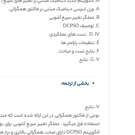
III. الگوریتم جدید دینامیک مبتنی بر تغییر های سریع ( DCPSO )
A. وزن اینرسی دینامیک مبتنی بر فاکتور همگرائی
B. عملگر تغییر سریع آشوبی
C. توصیف DCPSO
D. IV . تست های عملکردی
E. تنظیمات پارامتر ها
F. نتایج تست و مباحث
G. V. نتایج
بخشی از ترجمه:
V. نتایج
نوعی از فاکتور همگرائی در این ارائه شده است که م
استفاده قرار میگیرد. عملگر تغییر سریع آشوبی برا
الگوریتم DCPSO دارای صحت همگرائی بالاتری و نرخ همگرائی سریع تر بوده و میتواند از همگرائی های پیش رس به طور موثر در مقایسه با CPSO و LPSO جلوگیری کند.