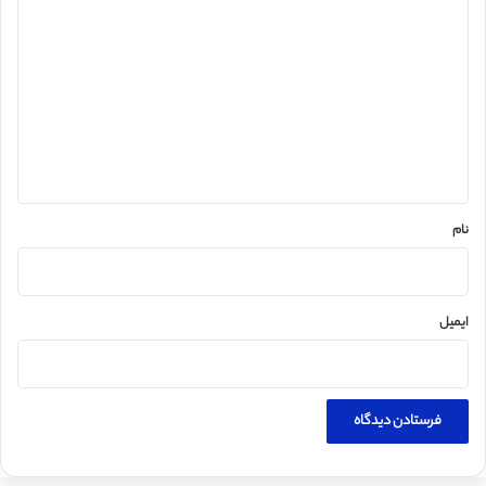
ی
د
گ
ا
ه
*
نام
ایمیل