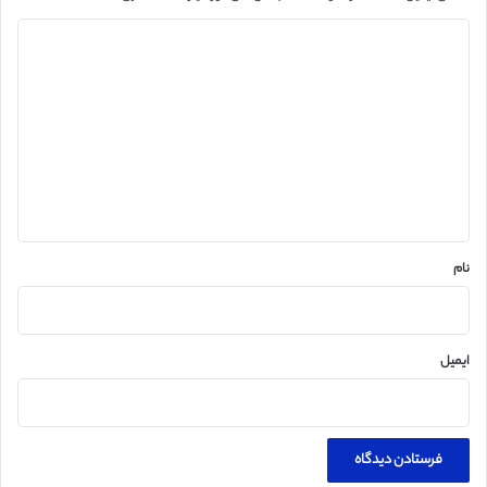
د
ی
د
گ
ا
ه
*
نام
ایمیل