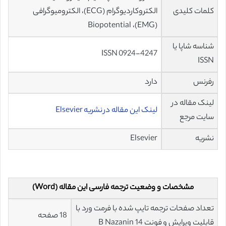
کلمات کلیدی
الکتروکاردیوگرام (ECG)، الکترومیوگرافی
(EMG)، Biopotential
شناسه شاپا یا
ISSN 0924-4247
ISSN
رفرنس
دارد
لینک مقاله در
لینک این مقاله در نشریه Elsevier
سایت مرجع
نشریه
Elsevier
مشخصات و وضعیت ترجمه فارسی این مقاله (Word)
تعداد صفحات ترجمه تایپ شده با فرمت ورد با
18 صفحه
قابلیت ویرایش و فونت 14 B Nazanin