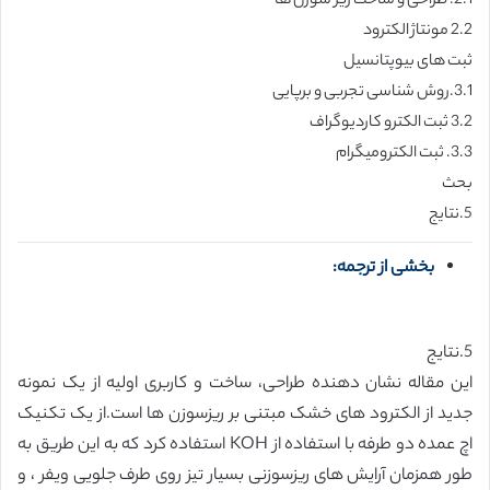
2.1. طراحی و ساخت ریز سوزن ها
2.2 مونتاژ الکترود
ثبت های بیوپتانسیل
3.1.روش شناسی تجربی و برپایی
3.2 ثبت الکترو کاردیوگراف
3.3. ثبت الکترومیگرام
بحث
5.نتایج
بخشی از ترجمه:
5.نتایج
این مقاله نشان دهنده طراحی، ساخت و کاربری اولیه از یک نمونه
جدید از الکترود های خشک مبتنی بر ریزسوزن ها است.از یک تکنیک
اچ عمده دو طرفه با استفاده از KOH استفاده کرد که به این طریق به
طور همزمان آرایش های ریزسوزنی بسیار تیز روی طرف جلویی ویفر ، و