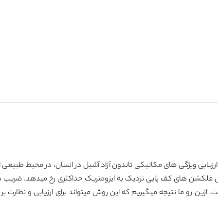
زیابی ویژگی های مکانیکی تاندون آزاد آشیل در انسان، در محیط طبیعی ارا
لکشن های کف پایی نزدیک به ایزومتریک حداکثری رخ میدهد. ضریب 
رت 0.84 و 8.8 % برای سفتی AT بوده است. ازین رو ما نتیجه میگیریم که این روش میتواند برای ار