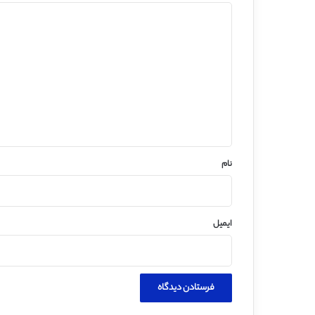
د
ی
د
گ
ا
ه
*
نام
ایمیل