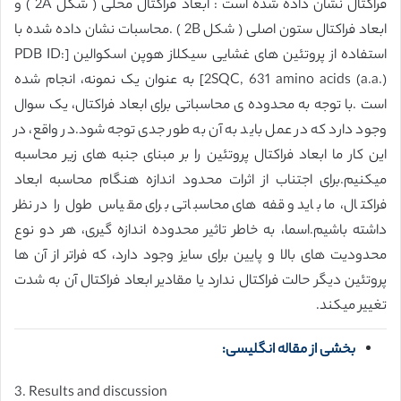
فراکتال نشان داده شده است : ابعاد فراکتال محلی ( شکل 2A ) و
ابعاد فراکتال ستون اصلی ( شکل 2B ) .محاسبات نشان داده شده با
استفاده از پروتئین های غشایی سیکلاز هوپن اسکوالین [PDB ID:
2SQC, 631 amino acids (a.a.)] به عنوان یک نمونه، انجام شده
است .با توجه به محدوده ی محاسباتی برای ابعاد فراکتال، یک سوال
وجود دارد که در عمل باید به آن به طور جدی توجه شود.در واقع، در
این کار ما ابعاد فراکتال پروتئین را بر مبنای جنبه های زیر محاسبه
میکنیم.برای اجتناب از اثرات محدود اندازه هنگام محاسبه ابعاد
فراکتال، ما باید وقفه های محاسباتی برای مقیاس طول را در نظر
داشته باشیم.اسما، به خاطر تاثیر محدوده اندازه گیری، هر دو نوع
محدودیت های بالا و پایین برای سایز وجود دارد، که فراتر از آن ها
پروتئین دیگر حالت فراکتال ندارد یا مقادیر ابعاد فراکتال آن به شدت
تغییر میکند.
بخشی از مقاله انگلیسی:
3. Results and discussion