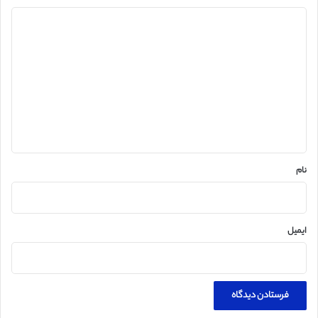
د
ی
د
گ
ا
ه
*
نام
ایمیل