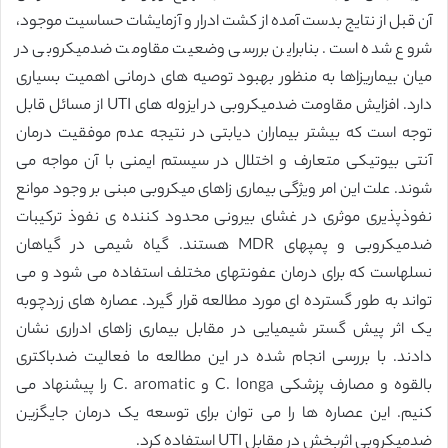
آن قبل از نتایج بدست آمده از کشت ادرار و آزمایشات حساسیت موجود،
شروع شده است. بنابراین بررسی وضعیت مقاومت ضدمیکروبی در
میان بیماریزاها به منظور بهبود توصیه های درمانی اهمیت بسیاری
دارد. افزایش مقاومت ضدمیکروبی در ایزوله های UTI از مسائل قابل
توجه است که بیشتر بیماران دیابتی در نتیجه عدم موفقیت درمان
آنتی بیوتیکی متعارف و اختلال در سیستم ایمنی با آن مواجه می
شوند. علت این امر ویژگی بیماری زاهای میکروبی مبنی بر وجود موانع
نفوذپذیری موثری در غشای بیرونی محدود کننده ی نفوذ ترکیبات
ضدمیکروبی و پمپهای MDR هستند. گیاه شیمی در گیاهان
نسلهاست که برای درمان عفونتهای مختلف استفاده می شود و می
تواند به طور گسترده ای مورد مطالعه قرار گیرد. عصاره های زردچوبه
یک اثر پیش گستر شیمیایی در مقابل بیماری زاهای ادراری نشان
دادند. با بررسی انجام شده در این مطالعه ما فعالیت ضدباکتری
بالقوه و مصارف پزشکی C. longa و C. aromatic را پیشنهاد می
کنیم. این عصاره ها را می توان برای توسعه یک درمان جایگزین
ضدمیکروبی اثربخش در مقابل UTI استفاده کرد.