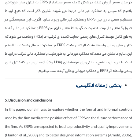
در مدل مسیر گزارش شده در شکل 2 یک مسیر معنادار از ERPS به کنترل های قراردادی
یافتیم که سپس به عملکرد غیر مالی مرتبط می شوند. شایان ذکر است که هیچ ارتباط
مستقیم معنی داری بین ERPS و عملکرد غیر مالی وجود ندارد، اگر چه این همبستگی در
جدول 5 معنی دار بود. به عبارت دیگر، ارتباط معنی داری بین ERPS و عملکرد غیر مالی آینده
به طور کامل توسط کنترل های رسمی حمایت کننده ی فرضیه ما (H2a) وساطت می شود که
کنترل های رسمی واسطه مثبت اثر تاخیر مثبت ERPS بر عملکرد غیر مالی هستند. علاوه بر
این، نتایج ما نشان می دهد که عملکرد غیر مالی به طور مثبت با عملکرد مالی شرکت در ارتباط
است. با این حال، ما هیچ حمایتی برای فرضیه های (H3a و H3b) مبنی بر این که کنترل های
رسمی واسطه اثر ERPS بر عملکرد غیرمالی و مالی آینده است نیافتیم.
بخشی از مقاله انگلیسی:
5. Discussion and conclusions
In this paper, our aim was to explore whether the formal and informal controls
used by the firm mediate the positive effect of ERPS on the future performance of
the firm. As ERPSs are expected to lead to productivity and quality improvements
(Hunton et al., 2003) and to better designed information systems (Arnold, 2006),