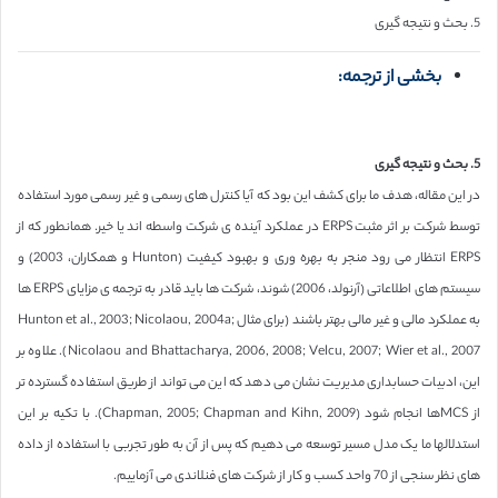
5. بحث و نتیجه گیری
بخشی از ترجمه:
5. بحث و نتیجه گیری
در این مقاله، هدف ما برای کشف این بود که آیا کنترل های رسمی و غیر رسمی مورد استفاده
توسط شرکت بر اثر مثبت ERPS در عملکرد آینده ی شرکت واسطه اند یا خیر. همانطور که از
ERPS انتظار می رود منجر به بهره وری و بهبود کیفیت (Hunton و همکاران، 2003) و
سیستم های اطلاعاتی (آرنولد، 2006) شوند، شرکت ها باید قادر به ترجمه ی مزایای ERPS ها
به عملکرد مالی و غیر مالی بهتر باشند (برای مثال Hunton et al., 2003; Nicolaou, 2004a;
Nicolaou and Bhattacharya, 2006, 2008; Velcu, 2007; Wier et al., 2007). علاوه بر
این، ادبیات حسابداری مدیریت نشان می دهد که این می تواند از طریق استفاده گسترده تر
از MCSها انجام شود (Chapman, 2005; Chapman and Kihn, 2009). با تکیه بر این
استدلالها ما یک مدل مسیر توسعه می دهیم که پس از آن به طور تجربی با استفاده از داده
های نظر سنجی از 70 واحد کسب و کار از شرکت های فنلاندی می آزماییم.