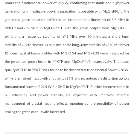
hours at a fundamental power of 29.5 W, confirming that stable and highpower
generation with negligible power degradation is possible with MgO:sPPLT. The
generated green radiation exhibited an instantaneous linewidth of 8.5 MHz in
PPKTP and 6.5 MHz in MgO:sPPLT, with the green output from MgO:sPPLT
exhibiting a frequency stability of <115 MHz over 90 minutes, a short-term
stability of <32 MHz over 30 minutes, and a long-term stability of <370 MHz over
12 hours. Spatial beam profiles with M 2 <1.34 and M 2 <1.33 were measured for
the generated green beam in PPKTP and MgO:sPPLT, respectively. The beam
quality of SHG in PPKTP was found to be distorted at fundamental power >20 W,
while it remained intact with circularity >96% and no noticeable distortion up to a
fundamental power of 29.5 W for SHG in MgO:sPPLT. Further improvements in
SH efficiency and power stability are expected with improved thermal
management of crystal heating effects, opening up the possibility of power
scaling the green output with increased