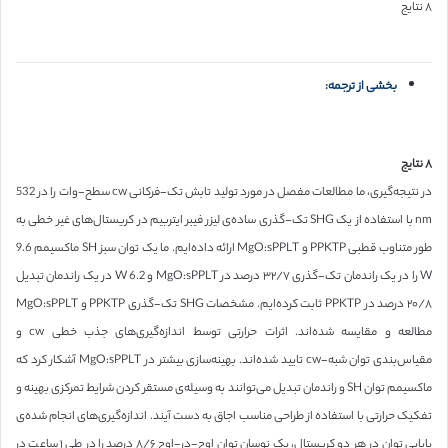
۸ نتایج
بخشی از ترجمه:
۸ نتایج
در نتیجه‌گیری، ما مطالعات مفصل در مورد تولید تابش تک-فرکانی cw سطح-وات را در 532
nm با استفاده از یک SHG تک-گذری ساده‌ی لیزر فیبر ایتربیم در کریستال‌های غیر خطی به
طور متناوب قطبی PPKTP و MgO:sPPLT ارائه داده‌ایم. ما یک توان سبز SH ماکسیمم 9.6
W را در یک راندمان تک-گذری ۳۲/۷ درصد در MgO:sPPLT و 6.2 W در یک راندمان تبدیل
۲۰/۸ درصد در PPKTP ثابت کرده‌ایم. مشخصات SHG تک-گذری PPKTP و MgO:sPPLT
مطالعه و مقایسه شده‌اند. اثرات حرارتی توسط اندازه‌گیری‌های جذب خطی cw و
مقیاس‌بندی توان شبه-cw تایید شده‌اند. بهینه‌سازی بیشتر در MgO:sPPLT آشکار کرد که
ماکسیمم توان SH و راندمان تبدیل می‌توانند به وسیله‌ی مستقر کردن شرایط تمرکزی بهینه و
تفکیک حرارتی با استفاده از طراحی مناسب اجاق به دست آیند. اندازه‌گیری‌های انجام شده‌ی
پایایی توان در هر دو کریستال، یک نوسان توان اوج-در-اوج ۸/۶ درصد را در طی ۱ ساعت در