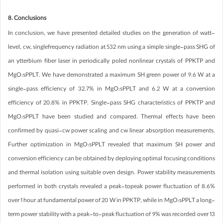
8. Conclusions
In conclusion, we have presented detailed studies on the generation of watt-
level, cw, singlefrequency radiation at 532 nm using a simple single-pass SHG of
an ytterbium fiber laser in periodically poled nonlinear crystals of PPKTP and
MgO:sPPLT. We have demonstrated a maximum SH green power of 9.6 W at a
single-pass efficiency of 32.7% in MgO:sPPLT and 6.2 W at a conversion
efficiency of 20.8% in PPKTP. Single-pass SHG characteristics of PPKTP and
MgO:sPPLT have been studied and compared. Thermal effects have been
confirmed by quasi-cw power scaling and cw linear absorption measurements.
Further optimization in MgO:sPPLT revealed that maximum SH power and
conversion efficiency can be obtained by deploying optimal focusing conditions
and thermal isolation using suitable oven design. Power stability measurements
performed in both crystals revealed a peak-topeak power fluctuation of 8.6%
over 1 hour at fundamental power of 20 W in PPKTP, while in MgO:sPPLT a long-
term power stability with a peak-to-peak fluctuation of 9% was recorded over 13