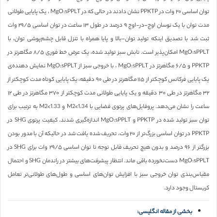
توان اساسی ۲۰ وات در PPKTP نشان دادند در حالی که در MgO:sPPLT ، یک پایایی طولانی
مدت توان با یک نوسان اوج-در-اوج ۹ درصد در طول ۱۳ ساعت در توان اساسی ۲۹/۵ وات
ثبت شد با تصدیق اینکه تولید توان-بالا و پایا همراه با تنزل قابل چشم‌پوشی توان، با
MgO:sPPLT امکان‌پذیر است. تابش سبز تولید شده، یک عرض خط فوری ۸/۵ مگاهرتز در
PPKTP و ۶/۵ مگاهرتز در MgO:sPPLT ، با خروجی سبز از MgO:sPPLT نمایش دهنده‌ی
یک پایایی فرکانس کوچکتر از ۱۱۵ مگاهرتز در طی ۹۰ دقیقه، یک پایایی کوتاه مدت کوچکتر از
۳۲ مگاهرتز در طی ۳۰ دقیقه و یک پایایی طولانی مدت کوچکتر از ۳۷۰ مگاهرتز در طی ۱۲
ساعت را نشان می‌دهد. پروفایل‌های پرتوی فضایی با M2<1.34 و M2<1.33 به ترتیب برای
توان سبز تولید شده در PPKTP و MgO:sPPLT اندازه‌گیری شدند. کیفیت پرتوی SHG در
PPKTP در توان اساسی بزرگ‌تر از ۲۰ وات، تحریف شده یافت شد در حالیکه آن با مدور بودن
بزرگتر از ۹۶ درصد و بدون هیچ تحریف قابل توجه تا توان اساسی ۲۹/۵ وات برای SHG در
MgO:sPPLT دست‌نخورده باقی ماند. انتظار پیشرفت‌های بیشتر در راندمان SHG و احتمال
مقیاس‌بندی توان خروجی سبز با افزایش توان‌های اساسی و طول‌های طولانی‌تر تعامل
کریستال وجود دارد.
بخشی از مقاله انگلیسی: