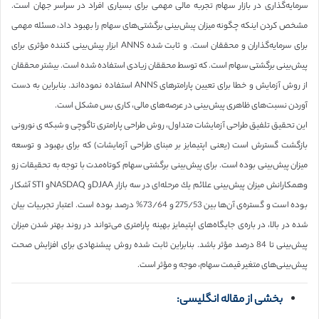
سرمایه‌گذاری در بازار سهام تجربه مالی مهمی برای بسیاری افراد در سراسر جهان است.
مشخص كردن اینكه چگونه میزان پیش‌بینی برگشتی‌های سهام را بهبود داد، مسئله مهمی
برای سرمایه‌گذاران و محققان است. و ثابت شده ANNS ابزار پیش‌بینی كننده مؤثری برای
پیش‌بینی برگشتی سهام است. كه توسط محققان زیادی استفاده شده است. بیشتر محققان
از روش آزمایش و خطا برای تعیین پارامتر‌های ANNS استفاده نموده‌اند. بنابراین به دست
آوردن نسبت‌های ظاهری پیش‌بینی در عرصه‌های مالی، كاری بس مشكل است.
این تحقیق تلفیق طراحی آزمایشات متداول، روش طراحی پارامتری تاگوچی و شبكه ی نورونی
بازگشت گسترش است (یعنی اپتیمایز بر مبنای طراحی آزمایشات) كه برای بهبود و توسعه
میزان پیش‌بینی بوده است. برای پیش‌بینی برگشتی سهام كوتاه‌مدت با توجه به تحقیقات زو
وهمكارانش میزان پیش‌بینی علائم یك مرحله‌ای در سه بازار DJAAو NASDAQو STI آشكار
بوده است و گستره‌ی آن‌ها بین 275/53 و 73/64% درصد بوده است. اعتبار تجربیات بیان
شده در بالا، در باره‌ی جایگاه‌های اپتیمایز بهینه پارامتری می‌تواند در روند بهتر شدن میزان
پیش‌بینی تا 84 درصد مؤثر باشد. بنابراین ثابت شده روش پیشنهادی برای افزایش صحت
پیش‌بینی‌های متغیر قیمت سهام، موجه و مؤثر است.
بخشی از مقاله انگلیسی: