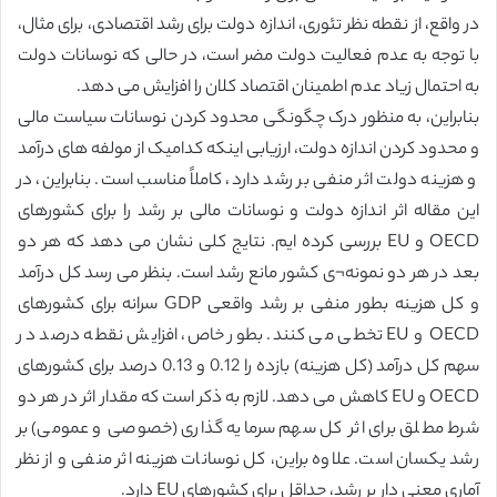
در واقع، از نقطه نظر تئوری، اندازه دولت برای رشد اقتصادی، برای مثال،
با توجه به عدم فعالیت دولت مضر است، در حالی که نوسانات دولت
به احتمال زیاد عدم اطمینان اقتصاد کلان را افزایش می دهد.
بنابراین، به منظور درک چگونگی محدود کردن نوسانات سیاست مالی
و محدود کردن اندازه دولت، ارزیابی اینکه کدامیک از مولفه های درآمد
و هزینه دولت اثر منفی بر رشد دارد، کاملاً مناسب است. بنابراین، در
این مقاله اثر اندازه دولت و نوسانات مالی بر رشد را برای کشورهای
OECD و EU بررسی کرده ایم. نتایج کلی نشان می دهد که هر دو
بعد در هر دو نمونه¬ی کشور مانع رشد است. بنظر می رسد کل درآمد
و کل هزینه بطور منفی بر رشد واقعی GDP سرانه برای کشورهای
OECD و EU تخطی می کنند. بطور خاص، افزایش نقطه درصد در
سهم کل درآمد (کل هزینه) بازده را 0.12 و 0.13 درصد برای کشورهای
OECD و EU کاهش می دهد. لازم به ذکر است که مقدار اثر در هر دو
شرط مطلق برای اثر کل سهم سرمایه گذاری (خصوصی و عمومی) بر
رشد یکسان است. علاوه براین، کل نوسانات هزینه اثر منفی و از نظر
آماری معنی دار بر رشد، حداقل برای کشورهای EU دارد.