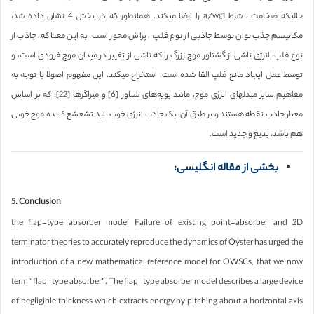
حالیکه ضخامت ، شرط a/w«1 را ارضا میکند. همانطور که در بخش 4 نشان داده شد،
مکانیسم جذب توان توسط جاذبی از نوع فلپ ، پراش محور است. به این معنا که، جاذب از
نوع فلپ، انرژی ناشی از گشتاور موج بزرگ را که ناشی از تغییر در میدان موج فرودی است، و
توسط عمل ایجاد مانع فلپ القا شده است، استخراج میکند. این مفهوم اصولا با توجه به
مفاهیم سایر مبدلهای انرژی موج، مانند بویه‌های شناور [6] و میراگرها [22]؛ که بر اساس
معیار جاذب نقطه هستند و بر طبق آن، یک جاذب انرژی خوب باید تشعشع کننده موج خوبی
هم باشد، بدیع و جدید است.
بخشی از مقاله انگلیسی:
5. Conclusion
the flap-type absorber model Failure of existing point-absorber and 2D
terminator theories to accurately reproduce the dynamics of Oyster has urged the
introduction of a new mathematical reference model for OWSCs, that we now
term “flap-type absorber”. The flap-type absorber model describes a large device
of negligible thickness which extracts energy by pitching about a horizontal axis