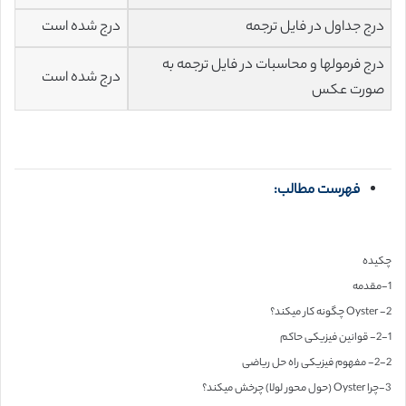
درج جداول در فایل ترجمه
درج شده است
درج فرمولها و محاسبات در فایل ترجمه به
درج شده است
صورت عکس
فهرست مطالب:
چکیده
1-مقدمه
2- Oyster چگونه کار میکند؟
2-1- قوانین فیزیکی حاکم
2-2- مفهوم فیزیکی راه حل ریاضی
3-چرا Oyster (حول محور لولا) چرخش میکند؟