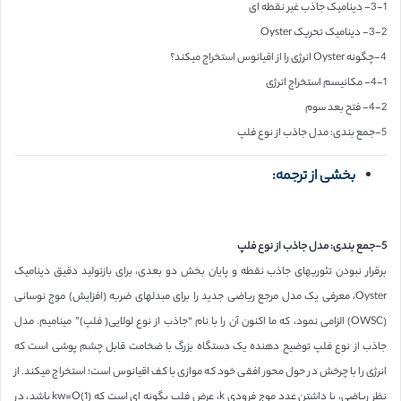
3-1- دینامیک جاذب غیر نقطه ای
3-2- دینامیک تحریک Oyster
4-چگونه Oyster انرژی را از اقیانوس استخراج میکند؟
4-1- مکانیسم استخراج انرژی
4-2- فتح بعد سوم
5-جمع بندی: مدل جاذب از نوع فلپ
بخشی از ترجمه:
5-جمع بندی: مدل جاذب از نوع فلپ
برقرار نبودن تئوریهای جاذب نقطه و پایان بخش دو بعدی، برای بازتولید دقیق دینامیک
Oyster، معرفی یک مدل مرجع ریاضی جدید را برای مبدلهای ضربه (افزایش) موج نوسانی
(OWSC) الزامی نمود، که ما اکنون آن را با نام “جاذب از نوع لولایی( فلپ)” مینامیم. مدل
جاذب از نوع فلپ توضیح دهنده یک دستگاه بزرگ با ضخامت قابل چشم پوشی است که
انرژی را با چرخش در حول محور افقی خود که موازی با کف اقیانوس است؛ استخراج میکند. از
نظر ریاضی، با داشتن عدد موج فرودی k، عرض فلپ بگونه ای است که kw=O(1) باشد، در