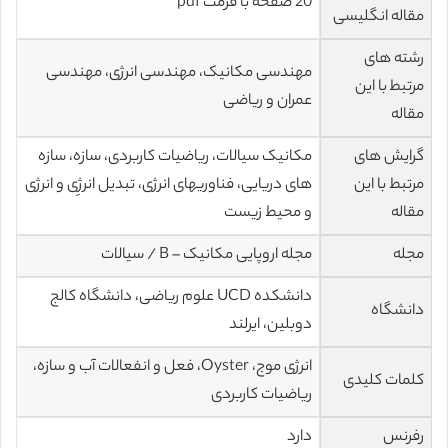
20 صفحه با فرمت pdf
مقاله انگلیسی
رشته های
مهندسی مکانیک، مهندسی انرژی، مهندسی
مرتبط با این
عمران و ریاضی
مقاله
گرایش های
مکانیک سیالات، ریاضیات کاربردی، سازه، سازه
مرتبط با این
های دریایی، فناوریهای انرژی، تبدیل انرژِی و انرژی
مقاله
و محیط زیست
مجله
مجله اروپایی مکانیک – B / سیالات
دانشکده UCD علوم ریاضی، دانشگاه کالج
دانشگاه
دوبلین، ایرلند
انرژی موج، Oyster، فعل و انفعالات آب و سازه،
کلمات کلیدی
ریاضیات کاربردی
رفرنس
دارد