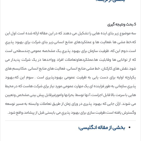
بخشی از ترجمه:
5.بحث ونتیجه گیری
سه موضوع زیر بنای ایده هایی را تشکیل می دهند که در این مقاله ارائه شده است.اول این
که،خط مشی ها ،فعالیت ها و عملکردهای منابع انسانی،زیر بنای شرکت برای بهبود پذيري
است.دوم این که، ظرفیت سازمان برای بهبود پذيري یک مشخصه عمومی چندسطحی است
که از توانایی ها وقابلیت ها،عملکردهاوتعاملات افراد وواحدها در یک شرکت پدیدار می
شود.نقش های کارکنان، خط مشی منابع انسانی، فعالیت های منابع انسانی ،مکانیسم های
یکپارچه اولیه برای دست یابی به ظرفیت عمومی بهبودپذیری است . سوم این که،بهبود
پذيري سازمانی به طور فزاینده ای یک مهارت عمومی مورد نیاز برای شرکت هاست که در محیط
هایی با سرعت بالا قابل اجراست.آنها توسط بحرانها وامورغیرقابل پیش بینی مشخص وتعیین
می شوند. ازآن جایی که بهبود پذیری در ورای زمان از طریق تعاملات وابسته به مسیر توسعه
وگسترش یافته است،ظرفیت سازی برای بهبود پذيري می بایستی قبل از پیشامد،واقع شود.
بخشی از مقاله انگلیسی: