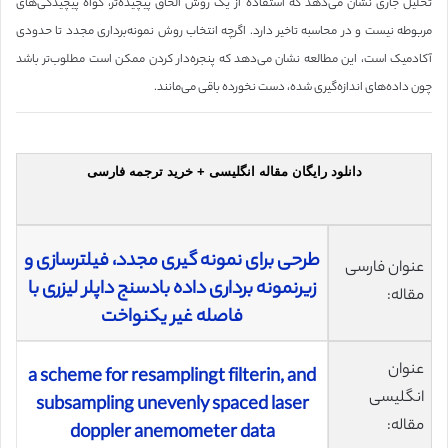
تحلیل جاری نشان می‌دهد که استفاده از یک روش الحاق پیچیده‌تر، گواه پیچیدگی‌های
مربوطه نیست و در محاسبه تاخیر دارد. اگرچه انتخاب روش نمونه‌برداری مجدد تا حدودی
آکادمیک است، این مطالعه نشان می‌دهد که پنجره‌دار کردن ممکن است مطلوب‌تر باشد
چون داده‌های اندازه‌گیری شده، دست نخورده باقی می‌مانند.
دانلود رایگان مقاله انگلیسی + خرید ترجمه فارسی
طرحی برای نمونه گیری مجدد، فیلترسازی و
عنوان فارسی
زیرنمونه برداری داده بادسنج داپلر لیزری با
مقاله:
فاصله‌ غیر یکنواخت
عنوان
a scheme for resamplingt filterin, and
انگلیسی
subsampling unevenly spaced laser
مقاله:
doppler anemometer data