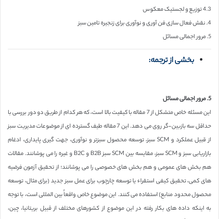
4.3 توزیع و لجستیک معکوس
4. نقش فعال سازی فن آوری و نوآوری برای زنجیره تامین سبز
5. مرور اجمالی مسائل
بخشی از ترجمه:
5. مرور اجمالی مسائل
این مسئله خاص متشکل از 7 مقاله با کیفیت بالا است، که هر کدام از طریق دو دور بررسی با
حداقل سه بازبین-گر روی می دهد. این 7 مقاله طیف گسترده ای از موضوعات مدیریت سبز
از قبیل عملکرد و SCM سبز، توسعه محصول سبزتر و نوآوری، جهت گیری پایداری، ادغام
بازاریابی سبز و SCM سبز، مقایسه بین SCM سبز B2B و B2C و غیره را می پوشانند. مقالات
هم بخش های عمومی و هم بخش های خصوصی را می پوشانند؛ از تحقیق آزمون فرضیه
های کمی، تحقیق کیفی استقراء یا توسعه چارچوب برای عمل سبز جدید (برای مثال، توسعه
محصول محدود منابع) استفاده می کنند. این موضوع خاص واقعاً بین المللی است، با توجه
به اینکه داده های بکار رفته در این موضوع از کشورهای مختلف از قبیل بریتانیا، چین،