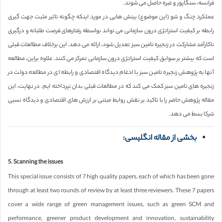
فرانسه، سنگاپور و غیره حاصل می شوند.
عملکرد چنگ و شو (این موضوع) بینش هایی در مورد اینکه چگونه تاثیر مثبت جهت گیری
رابطه بر کیفیت استراتژی درون سازمانی می تواند بواسطه رفتارهای فرصت طلبانه و درگیری
ناکارآمد مشارکت در زنجیره تامین سبز تعدیل شود، ارائه می دهد. این برخلاف مطالعات قبلی
است که بیشتر بر سوابق کیفیت استراتژی درون سازمانی تمرکز می کنند. علاوه براین، مطالعه
آنها به پژوهش زنجیره تامین سبز با ادغام دیدگاه اقتصادی و رابطه ای در مطالعه دولت در
زنجیره های تامین سبز کمک می کند که در مطالعات قبلی بدان نپرداخته ایم. در نهایت، این
مقاله پژوهش حاضر را با تاکید بر نقش روابط مبتنی بر ارزش های اقتصادی و دیدگاه نسبی
شرکا بسط می دهد.
بخشی از مقاله انگلیسی:
5. Scanning the issues
This special issue consists of 7 high quality papers, each of which has been gone
through at least two rounds of review by at least three reviewers. These 7 papers
cover a wide range of green management issues, such as green SCM and
performance, greener product development and innovation, sustainability