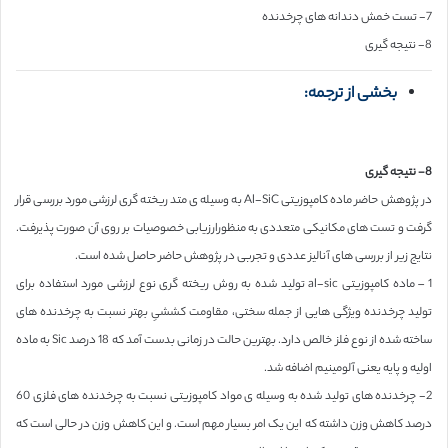
7- تست خمش دندانه های چرخدنده
8- نتیجه گیری
بخشی از ترجمه:
8- نتیجه گیری
در پژوهش حاضر ماده کامپوزیتی Al-SiC به وسیله ی متد ریخته گری لرزشی مورد بررسی قرار
گرفت و تست های مکانیکی متعددی به منظورارزیابی خصوصیات بر روی آن صورت پذیرفت.
نتایج زیر از بررسی های آنالیز عددی و تجربی در پژوهش حاضر حاصل شده است.
1 – ماده کامپوزیتی al-sic تولید شده به روش ریخته گری نوع لرزشی مورد استفاده برای
تولید چرخدنده ویژگی هایی از جمله سختی، مقاومت کششیِ بهتر نسبت به چرخدنده های
ساخته شده از نوع فلز خالص دارد. بهترین حالت در زمانی بدست آمد که 18 درصد Sic به ماده
اولیه و پایه یعنی آلومینیم اضافه شد.
2- چرخدنده های تولید شده به وسیله ی مواد کامپوزیتی نسبت به چرخدنده های فلزی 60
درصد کاهش وزن داشته که این یک امر بسیار مهم است. و این کاهش وزن در حالی است که