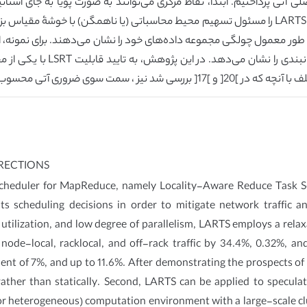
IRECTIONS
 scheduler for MapReduce, namely Locality-Aware Reduce Task 
n its scheduling decisions in order to mitigate network traff
utilization, and low degree of parallelism, LARTS employs a rel
ode-local, racklocal, and off-rack traffic by 34.4%, 0.32%, an
t of 7%, and up to 11.6%. After demonstrating the prospects of 
ather than statically. Second, LARTS can be applied to speculat
or heterogeneous) computation environment with a large-scale clu