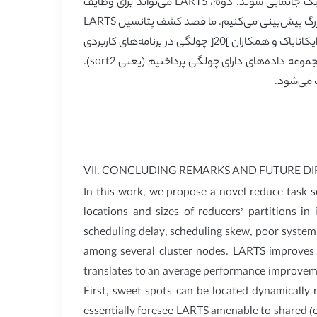
پس از نشان دادن جنبه‌های LARTS، به چهار راهبرد اصلی آتی پرداختیم. ابتدا، نقاط مرکزی می‌توانند به صورت پویا به جای استاتیک جانمایی شوند. دوم، LARTS می‌تواند برای وظایف
گمانی علاوه بر وظایف منظم به کار رود. سوم، ما اساساً LARTS را مسئول تسهیم محیط محاسباتی (یا ناهمگن) با خوشۀ مقیاس بزرگ پیش‌بینی می‌کنیم. ما قصد کشف پتانسیل LARTS
در چنین محیطی را داریم. در نهایت، برنامه‌های علمی به طور معمول چولگی مجموعه داده‌های خود را نشان می‌دهند. برای نمونه، ایکانایاک و همکاران ]20[ چولگی در برنامه‌های کاربردی
انفورماتیک زیستی و تحلیل تاثیر آن بر ساز و کارهای زمانبندی را نشان می‌دهد. در این پژوهش، به تایید قابلیت LSRT با یکی از مجموعه داده‌های دارای چولگی پرداختیم (یعنی sort2).
VII. CONCLUDING REMARKS AND FUTURE D
In this work, we propose a novel reduce task
locations and sizes of reducers’ partitions i
scheduling delay, scheduling skew, poor system 
among several cluster nodes. LARTS improves n
translates to an average performance improvemen
First, sweet spots can be located dynamically r
essentially foresee LARTS amenable to shared (