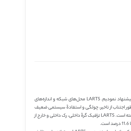
در این پژوهش، ما زمانبند وظیفۀ کاهشی جدیدی را برای نگاشت‌کاهش موسوم به زمانبند وظیفۀ کاهشی محل‌آگاه (LARTS) پیشنهاد نمودیم. LARTS محل‌های شبکه و اندازه‌های
ور اجتناب از تاخیر، چولگی و استفادۀ سیستمی ضعیف
از زمانبندی و میزان همسویی اندک، LARTS از راهبرد ملایم‌سازی و تفکیک برخی وظایف کاهشی میان چندین گرۀ خوشه‌ای بهره گرفته است. LARTS ترافیک گرۀ داخلی، رک داخلی و خارج از