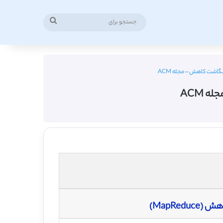
جستجو
برای
گاشت‌ کاهش – مجله ACM
 ACM
MapRe)