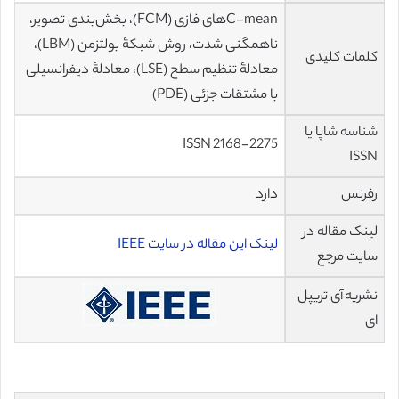
C-meanهای فازی (FCM)، بخش‌بندی تصویر،
ناهمگنی شدت، روش شبکۀ بولتزمن (LBM)،
کلمات کلیدی
معادلۀ تنظیم سطح (LSE)، معادلۀ دیفرانسیلی
با مشتقات جزئی (PDE)
شناسه شاپا یا
ISSN 2168-2275
ISSN
رفرنس
دارد
لینک مقاله در
لینک این مقاله در سایت IEEE
سایت مرجع
نشریه آی تریپل
ای