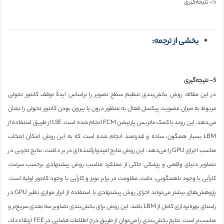
5- نتیجه‌گیری
بخشی از ترجمه:
5- نتیجه‌گیری
در این مقاله، روش بخش‌بندی تنظیم سطح تصویر را براساس ایدۀ توقف کانتور تحولی
مربوط به میزان عضویت پیکسل فعال به منظور درون یا بیرون بودن کانتور تحولی را نشان
می‌دهد. این روند با کمک ماتریس پارتیشن FCM انجام شده است. LSE از طریق استفاده از
LBM بسیار همگون، ساده و قدرتمند انجام شده است که به این روش امکان انتخاب
مناسب اجرای GPU را می‌دهد. این روش نتایج امیدوارکننده‌ای در بر داشت. نتایج تجربی در
تصاویر دنیای واقعی و پزشکی حاکی از عملکرد مناسب روش پیشنهادی برحسب سرعت،
کارآیی با وجود ناهمگونی، دقت، مقاومت در برابر نویز و کارآیی با وجود کانتور اولیه است.
پژوهش‌های بیشتر می‌تواند اجرای روش پیشنهادی با استفاده از ابزار موازی نظیر GPU در
راستای بهره‌برداری کامل از LBM باشد. این روش برای بخش‌بندی تصاویر سه بعدی سریع‌تر و
مناسب‌تر است. نتایج بخش‌بندی را می‌توان از طریق درج اطلاعات فضایی در FEE ارتقاء داد،