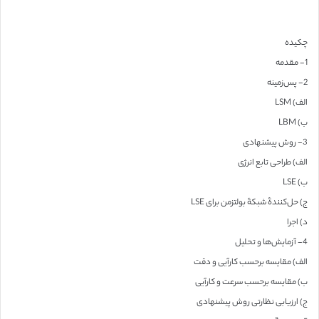
چکیده
1- مقدمه
2- پس‌زمینه
الف) LSM
ب) LBM
3- روش پیشنهادی
الف) طراحی تابع انرژی
ب) LSE
ج) حل‌کنندۀ شبکۀ بولتزمن برای LSE
د) اجرا
4- آزمایش‌ها و تحلیل
الف) مقایسه برحسب کارآیی و دقت
ب) مقایسه برحسب سرعت و کارآیی
ج) ارزیابی نظارتی روش پیشنهادی