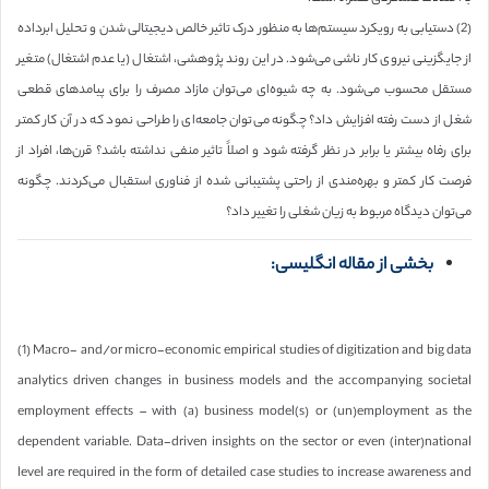
(2) دستیابی به رویکرد سیستم‌ها به منظور درک تاثیر خالص دیجیتالی شدن و تحلیل ابرداده
از جایگزینی نیروی کار ناشی می‌شود. در این روند پژوهشی، اشتغال (یا عدم اشتغال) متغیر
مستقل محسوب می‌شود. به چه شیوه‌ای می‌توان مازاد مصرف را برای پیامدهای قطعی
شغل از دست رفته افزایش داد؟ چگونه می‌توان جامعه‌ای را طراحی نمود که در آن کار کمتر
برای رفاه بیشتر یا برابر در نظر گرفته شود و اصلاً تاثیر منفی نداشته باشد؟ قرن‌ها، افراد از
فرصت کار کمتر و بهره‌مندی از راحتی پشتیبانی شده از فناوری استقبال می‌کردند. چگونه
می‌توان دیدگاه مربوط به زیان شغلی را تغییر داد؟
بخشی از مقاله انگلیسی:
(1) Macro- and/or micro-economic empirical studies of digitization and big data
analytics driven changes in business models and the accompanying societal
employment effects – with (a) business model(s) or (un)employment as the
dependent variable. Data-driven insights on the sector or even (inter)national
level are required in the form of detailed case studies to increase awareness and