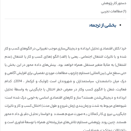
دستور کار پژوهش
(1) مطالعات تجربی
بخشی از ترجمه:
خرد/کلان اقتصادی تحلیل ابرداده و دیجیتالی‌سازی موجب تغییراتی در الگوهای کسب و کار
شده و با تاثیرات اشتغال اجتماعی ـ یعنی با (الف) الگو (ها)ی کسب و کار یا اشتغال (عدم
اشتغال) به مثابۀ متغیر مستقل همراه خواهد بود. بینش‌های داده محور در این بخش یا
حتی سطح ملی (بین‌المللی) مستلزم چارچوب مطالعات موردی تفصیلی برای افزایش آگاهی و
درک میان دانشمندان، سیاستمداران و شهروندان است (لوئبک و کرکمار ، 2014). کدام
فعالیت، شغل یا الگوی کسب وکار در معرض خطر اختلال یا جایگزینی به واسطۀ تحلیل
ابرداده و دیجیتالی‌شدن هستند؟ ساز و کارهای اقتصادی اساسی به خوبی درک شده است؛
شیوه‌های مربوط به شدت و زمان‌بندی (زمان شروع و طول مدت) اختلال کسب و کار و تاثیرات
جایگزینی نیروی کار کماکان به صورت مبهم هستند و خواستار تحلیل دقیق داده محور
هستند. چنین روند پژوهشی مستلزم تلاش‌های میان‌رشته‌ای همراه با توسعۀ فناوری است و
با اختلالات عملکردی همراه است.