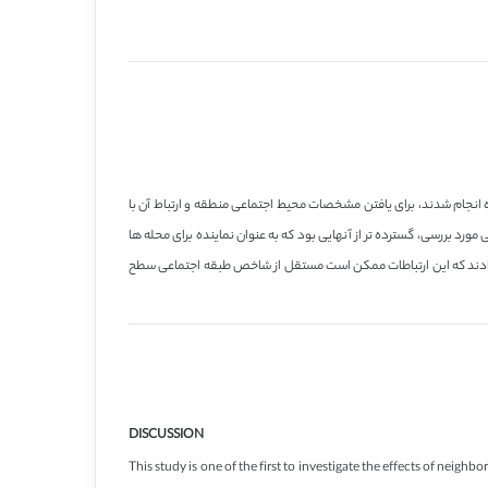
مطالعات قبلی که در ایالات متحده انجام شدند، برای یافتن مشخصات محیط اجتماعی منطقه و ارتباط آن با
رتباطات پس از کنترل کردن متغیرهای سطح فردی باقی می مانند یا خیر، نبودند (11-8). بعلاوه، مناطق جغرافیایی مورد بررسی، گسترده تر از آنهایی بود که به عنوان نماینده برای محله ها
یط های محله با فشار خون، عادات مصرف دخانیات، و رژیم غذایی یافت شد (61-57)، و برخی مطالعات نشان دادند که این ارتباطات ممکن است مستقل از شاخص طبقه اجتماعی سطح
DISCUSSION
This study is one of the first to investigate the effects of neig