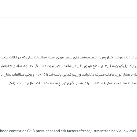
این مطالعه یکی از اولین بررسی های اثرات شرایط محله ای بر شیوع بیماری CHD و عوامل خطر پس از تنظیم متغیرهای سطح فردی است. 
مرگ و میر ناشی از CHD بودند اما قادر به تعیین اینکه آیا این ا
در مطالعه ما مورد استفاده قرار گرفته بودند. ارتباطی میان مح
hborhood context on CHD prevalence and risk factors after adjustment for individual-leve