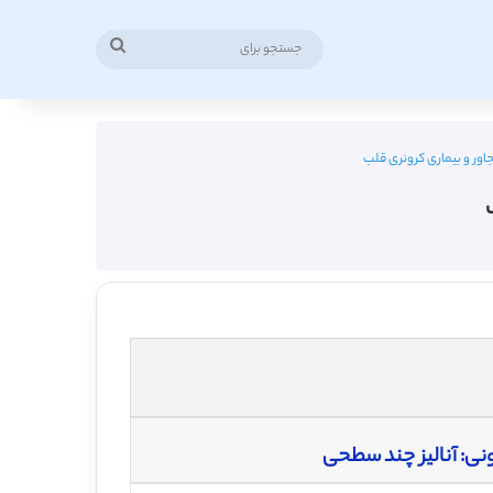
جستجو
برای
اور و بیماری کرونری قلب
نی: آنالیز چند سطحی